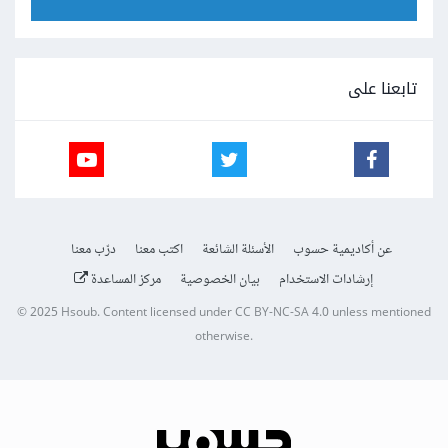
تابعنا على
عن أكاديمية حسوب
الأسئلة الشائعة
اكتب معنا
درّب معنا
إرشادات الاستخدام
بيان الخصوصية
مركز المساعدة
© 2025
Hsoub
.
Content licensed under
CC BY-NC-SA 4.0
unless mentioned
otherwise.