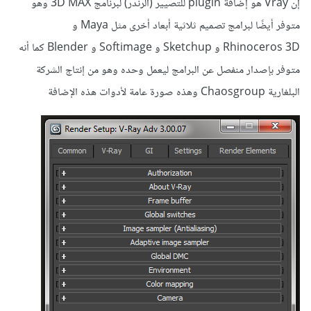
إن Vray هو إضافة plugin للتصيير (الرندر) لبرنامج 3D MAX وهو
متوفر أيضًا لبرامج تصميم ثلاثية أبعاد أخرى مثل Maya و
Rhinoceros 3D و Sketchup و Softimage و Blender كما أنه
متوفر بإصدار منفصل عن البرامج ليعمل وحده وهو من إنتاج الشركة
البلغارية Chaosgroup وهذه صورة عامة لأدوات هذه الإضافة