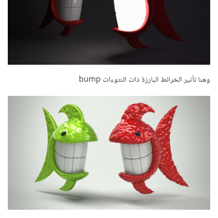
وهنا تأثير الخرائط البارزة ذات النتوءات bump