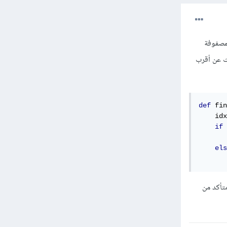
لمصفوفة
حث عن أقرب
def
 fin
    idx
if
 
els
تأكد من