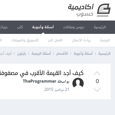
الرئيسية
دروس ومقالات
أسئلة وأجوبة
كتب
دورات
البرمجة
ريادة الأعمال
العمل الحر
التسويق والمبيعات
ال
الرئيسية
أسئلة وأجوبة
الأقسام
أسئلة البرمجة
بايثون
كيف أجد الق
كيف أجد القيمة الأقرب في مصفوفة numpy في بايثو
0
بواسطة TheProgrammer
21 نوفمبر 2015