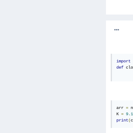
import
 
def
 clo
arr 
=
 n
K 
=
9.1
print
(
c