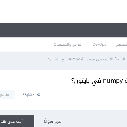
تصميم
DevOps
البرامج والتطبيقات
يمة الأقرب في مصفوفة numpy في بايثون؟
ن؟
متابعو
مشاركة
اطرح سؤالًا
أجب على هذا 