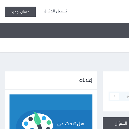
تسجيل الدخول
حساب جديد
إعلانات
ن
0
السؤال