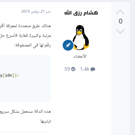
هشام رزق الله
نشر
21 نوفمبر 2015
0
هنالك طرق متعددة لمعرفة أقر
مرتبة وكبيرة للغاية فأسرع حل 
رقم لها في المصفوفة:
الأعضاء
59
1.4k
y
[
idx
]):
هذه الدالة ستعمل بشكل سريع 
ترتيبها.