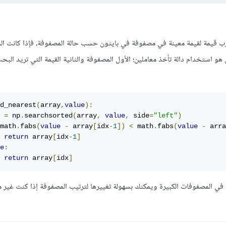
ب قيمة لقيمة معينة في مصفوفة في بايثون حسب حالة المصفوفة، فإذا كانت ا
هو استخدام دالة تأخذ معاملين؛ الأول المصفوفة والثانية القيمة التي تريد الب
d_nearest
(
array
,
value
):
 
=
 np
.
searchsorted
(
array
,
value
,
 side
=
"left"
)
math
.
fabs
(
value
-
 array
[
idx
-
1
])
<
 math
.
fabs
(
value
-
 arra
return
 array
[
idx
-
1
]
e
:
return
 array
[
idx
]
في المصفوفات الكبيرة ويمكنك بسهولة تغييرها لترتيب المصفوفة إذا كنت غير م