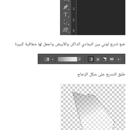
ضع تدرج لوني بين الرمادي الداكن والأبيض واجعل لها شفافية كبيرة
طبّق التدرج على شكل الزجاج