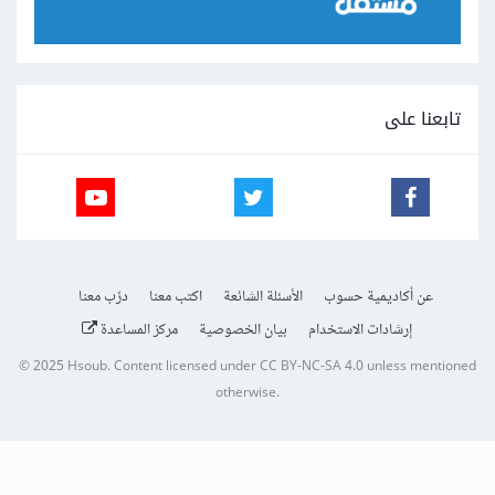
تابعنا على
عن أكاديمية حسوب
الأسئلة الشائعة
اكتب معنا
درّب معنا
إرشادات الاستخدام
بيان الخصوصية
مركز المساعدة
© 2025
Hsoub
.
Content licensed under
CC BY-NC-SA 4.0
unless mentioned
otherwise.