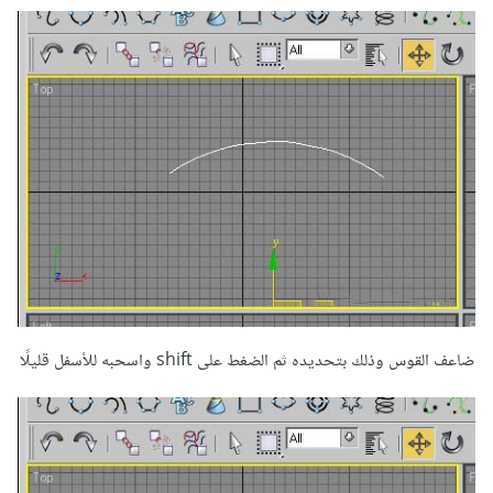
ضاعف القوس وذلك بتحديده ثم الضغط على shift واسحبه للأسفل قليلًا