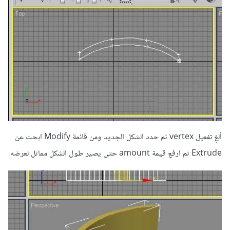
ألغِ تفعيل vertex ثم حدد الشكل الجديد ومن قائمة Modify ابحث عن
Extrude ثم ارفع قيمة amount حتى يصير طول الشكل مماثل لعرضه