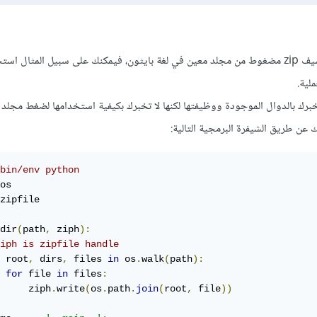
هنالك طرق متعددة لإنشاء أرشيف zip مضغوط من مجلد معين في لغة بايثون، فيمكنك على سبيل المثال
تُخبرك بالدوال الموجودة ووظيفتها لكنها لا تخبرك بكيفية استخدامها لضغط مجلد 
عن طريق الشيفرة البرمجية التالية:
bin/env python
zipfile

dir
(
path
,
 ziph
):
iph is zipfile handle
 root
,
 dirs
,
 files 
in
 os
.
walk
(
path
):
for
 file 
in
 files
:
     ziph
.
write
(
os
.
path
.
join
(
root
,
 file
))