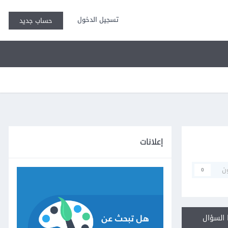
تسجيل الدخول
حساب جديد
إعلانات
ن
0
السؤال