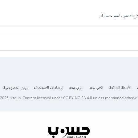
آن
لتنشر باسم حسابك.
الأسئلة الشائعة
اكتب معنا
درّب معنا
إرشادات الاستخدام
بيان الخصوصية
 2025
Hsoub
.
Content licensed under
CC BY-NC-SA 4.0
unless mentioned otherwi