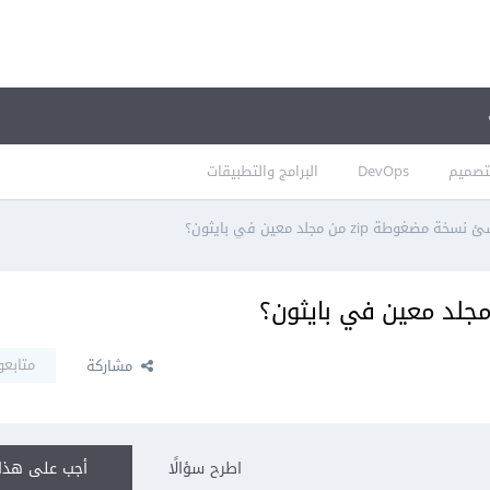
تصميم
DevOps
البرامج والتطبيقات
مضغوطة zip من مجلد معين في بايثون؟
متابعو
مشاركة
اطرح سؤالًا
أجب على هذا 