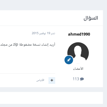
السؤال
ahmed1990
نشر
19 نوفمبر 2015
أريد إنشاء نسخة مضغوطة zip من مجلد معين عن طريق تطبيق أُبرمجه بلغة بايثون فما هي الطريقة الصحيحة لبرمجة ذلك؟
الأعضاء
113
اقتباس