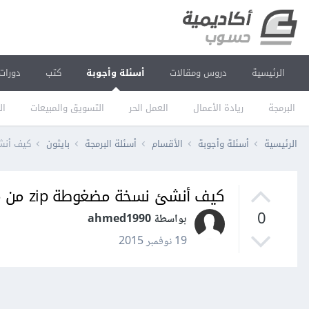
الرئيسية
دروس ومقالات
أسئلة وأجوبة
كتب
دورات
البرمجة
ريادة الأعمال
العمل الحر
التسويق والمبيعات
ال
الرئيسية
أسئلة وأجوبة
الأقسام
أسئلة البرمجة
بايثون
كيف أنشئ نسخة 
كيف أنشئ نسخة مضغوطة zip من مجلد معين في بايثون؟
0
بواسطة ahmed1990
19 نوفمبر 2015