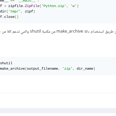
me__ 
==
'__main__'
:
f 
=
 zipfile
.
ZipFile
(
'Python.zip'
,
'w'
)
dir
(
'tmp/'
,
 zipf
)
f
.
close
()
shutil

make_archive
(
output_filename
,
'zip'
,
 dir_name
)