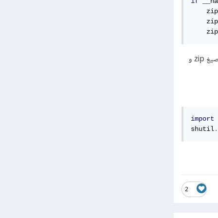
if
 __na
    zip
    zip
    zip
ومن الطرق السهلة أيضا هي عن طريق استخدام دالة make_archive من مكتبة shutil والتي تدعم كلا من صيغ zip و
import
 
shutil
.
2