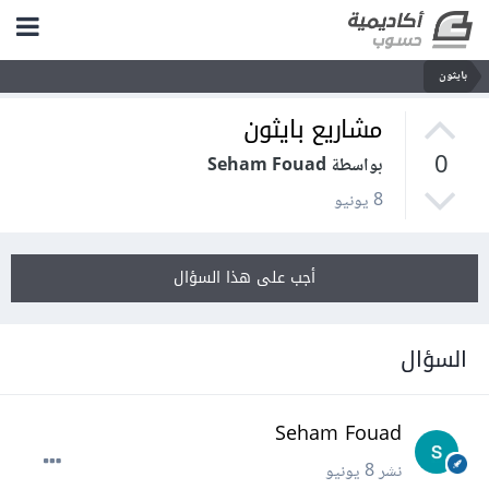
بايثون
مشاريع بايثون
0
بواسطة Seham Fouad
8 يونيو
أجب على هذا السؤال
السؤال
Seham Fouad
نشر
8 يونيو