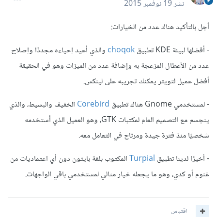
نشر
19 نوفمبر 2015
أجل بالتأكيد هناك عدد من الخيارات:
- أفضلها لبيئة KDE تطبيق
choqok
والذي أعيد إحياءه مجددًا وإصلاح
عدد من الأعطال المزعجة به وإضافة عدد من الميزات وهو في الحقيقة
أفضل عميل لتويتر يمكنك تجريبه على لينكس.
- لمستخدمي Gnome هناك تطبيق
Corebird
الخفيف والبسيط، والذي
ينجسم مع التصميم العام لمكتبات GTK، وهو العميل الذي أستخدمه
شخصيًا منذ فترة جيدة ومرتاح في التعامل معه.
- أخيرًا لدينا تطبيق
Turpial
المكتوب بلغة بايثون دون أي اعتماديات من
غنوم أو كدي، وهو ما يجعله خيار مثالي لمستخدمي باقي الواجهات.
اقتباس