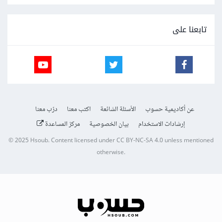
تابعنا على
عن أكاديمية حسوب
الأسئلة الشائعة
اكتب معنا
درّب معنا
إرشادات الاستخدام
بيان الخصوصية
مركز المساعدة
© 2025
Hsoub
.
Content licensed under
CC BY-NC-SA 4.0
unless mentioned
otherwise.