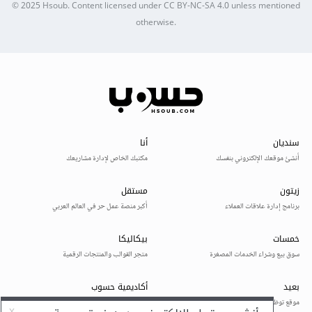
© 2025
Hsoub
.
Content licensed under
CC BY-NC-SA 4.0
unless mentioned
otherwise.