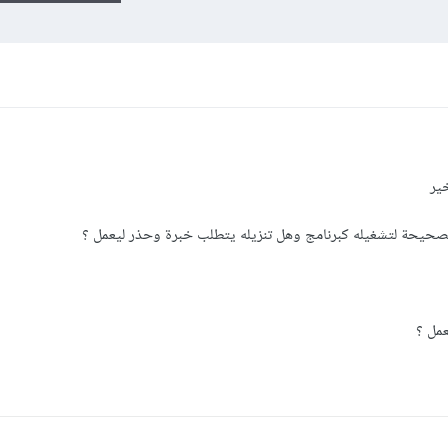
خير
لصحيحة لتشغيله كبرنامج وهل تنزيله يتطلب خبرة وحذر ليعمل ؟
عمل ؟