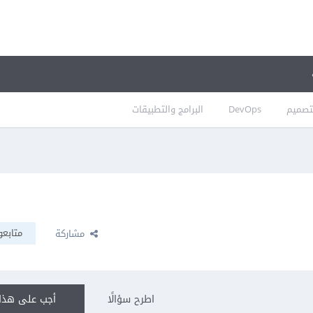
تصميم
DevOps
البرامج والتطبيقات
متابعو
مشاركة
اطرح سؤالًا
أجب على هذا 