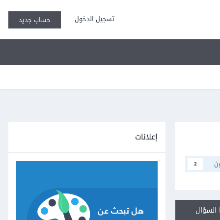
تسجيل الدخول
حساب جديد
إعلانات
ن
2
السؤال