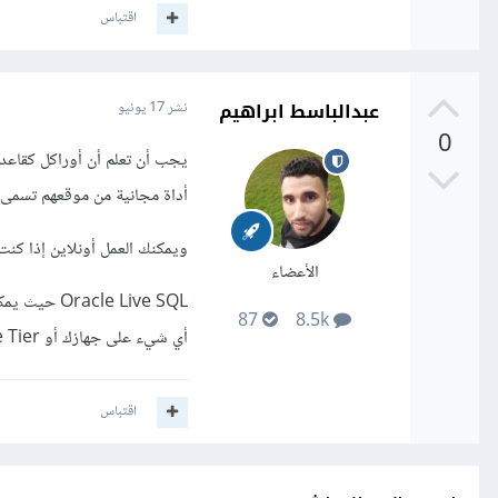
اقتباس
عبدالباسط ابراهيم
نشر
17 يونيو
0
يجب أن تعلم أن أوراكل كقاعدة
أداة مجانية من موقعهم تسمى racle SQL Developer
ويمكنك العمل أونلاين إذا كن
الأعضاء
87
8.5k
أي شيء على جهازك أو Oracle Cloud Free Tier
اقتباس