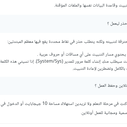
يت وقاعدة البيانات نفسها والملفات المؤقتة.
ذر ليعمل ؟
ترفة لتثبيته ولكنه يتطلب حذر في نقاط محددة يقع فيها معظم المبتدئين:
 يحتوي مسار التثبيت على أي مسافات أو حروف عربية .
كلمة المرور: أثناء التثبيت سيطلب منكِ إنشاء كلمة مرور للمدير (System/Sys)
 بالكامل وتضطرين لإعادة التثبيت.
نلاين وحفظ العمل ؟
نعم وهذا هو الحل الأفضل إذا كنتِ في مرحلة التعلم ولا تريدين استهلاك مساحة 10 جيج
مية ومجانية للعمل أونلاين.