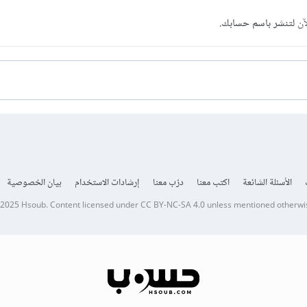
آن
لتنشر باسم حسابك.
الأسئلة الشائعة
اكتب معنا
درّب معنا
إرشادات الاستخدام
بيان الخصوصية
 2025
Hsoub
.
Content licensed under
CC BY-NC-SA 4.0
unless mentioned otherwi