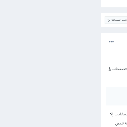
ترتيب حسب التاريخ
 زر مثل المتصفحات بل
ة المخففة للطلاب (Oracle Express Edition - XE) قد تستهلك بين 2 إلى 3 جيجابايت إلا
المساحة الفارغة للعمل