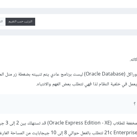
الترتيب حسب التقييم
ال
اته.
نعم صحيح لأن قاعدة بيانات أوراكل (Oracle Database) ليست برنامج عادي يتم تثبيته بضغطة
مل في خلفية النظام لذا فهي تتطلب بعض الفهم والانتباه.
نعم هلة الرغم من أن النسخ
أن النسخ الكاملة مثل 19c أو 21c Enterprise تتطلب بالفعل حوالي 8 إلى 10 جيجابايت من 