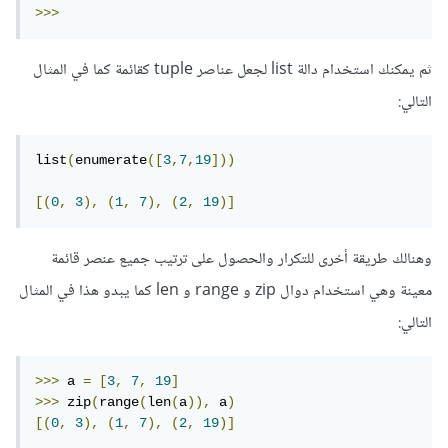
>>>
ثم يمكنك استخدام دالة list لجعل عناصر tuple كقائمة كما في المثال
التالي:
list
(
enumerate
([
3
,
7
,
19
]))
[(
0
,
3
),
(
1
,
7
),
(
2
,
19
)]
وهنالك طريقة أخرى للتكرار والحصول على ترتيب جميع عنصر قائمة
معينة وهي استخدام دوال zip و range و len كما يبدو هذا في المثال
التالي:
>>>
 a 
=
[
3
,
7
,
19
]
>>>
 zip
(
range
(
len
(
a
)),
 a
)
[(
0
,
3
),
(
1
,
7
),
(
2
,
19
)]