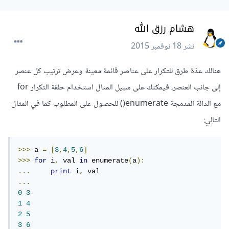
هشام رزق الله
نشر
18 نوفمبر 2015
هنالك عدّة طرق للتكرار على عناصر قائمة معينة وعرض ترتيب كل عنصر
إلى جانب العنصر، فيمكنك على سبيل المثال استخدام حلقة التكرار for
مع الدالة المدمجة enumerate() للحصول على المطلوب كما في المثال
التالي:
>>>
 a 
=
[
3
,
4
,
5
,
6
]
>>>
for
 i
,
 val 
in
 enumerate
(
a
):
...
print
 i
,
...
0
3
1
4
2
5
3
6