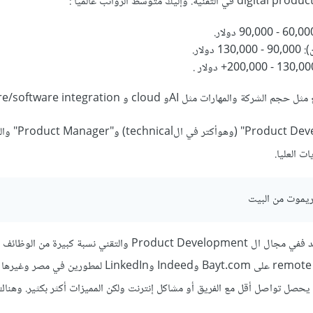
:
لمهارات مثل AIو cloud و hardware/software integration.
وأيضا هناك فرق بين " Developer
ت العليا.
نعم بالطبع يمكنك العمل عن بعد ففي مجال ال Product Development والتقني نسبة كبيرة من
ريموت . وهناك مئات الوظائف remote على Bayt.com وIndeed وLinkedIn لمطوري
 يحصل تواصل أقل مع الفريق أو مشاكل إنترنت ولكن المميزات أكثر بكثير. وهناك