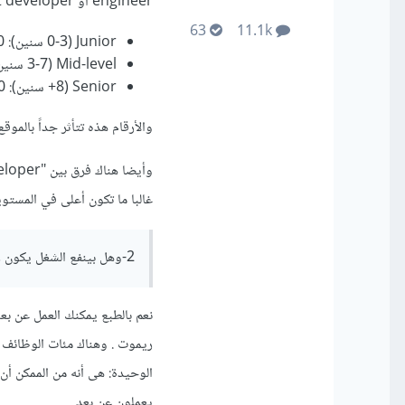
engineer أو digital product developer في التقنية. وإليك متوسط الرواتب عالميا
63
11.1k
Junior (0-3 سنين): 60,000 - 90,000 دولار.
Mid-level (3-7 سنين): 90,000 - 130,000 دولار.
Senior (8+ سنين): 130,000 - 200,000+ دولار .
والأرقام هذه تتأثر جداً بالموقع مثل حجم الشركة وا
غالبا ما تكون أعلى في المستويا
2-وهل بينفع الشغل يكون ريموت من البيت
الوحيدة: هى أنه من الممكن أن
يعملون عن بعد.