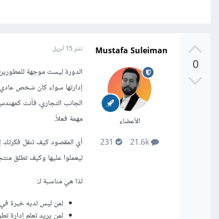
Mustafa Suleiman
نشر
15 أبريل
0
الدورة ليست موجهة للمطورين
إدارتها سواء كان شخص عادي أ
الجانب التجاري، فأنت كمهندس 
مهمة فعلاً.
الأعضاء
أي المقصود كيف تنقل فكرتك 
231
21.6k
ليعملوا عليها وكيف تطلق منتج
لذا هي مناسبة لـ:
لمن ليس لديه خبرة في 
لمن يريد تعلم إدارة ت