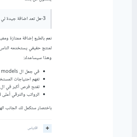
3-هل تعد اضافة جيدة لي كمهندس حاسوب وذكاء اصطناعي
لمنتج حقيقي يستخدمه الناس بد
وهذا سيساعدك:
في جعل ال AI models الخاص بك كمنتج أى تحولها لتطبيقات حقيقية وليس فقط تجارب.
تفهم احتياجات المستخ
تفتح فرص أكبر في ال startups أو Big Tech أو حتى تعمل منتجك الخاص
الرواتب والترقي أعلى لأن الشركات تبح
باختصار ستكمل لك الجانب الهندسي مع ال business side 
اقتباس