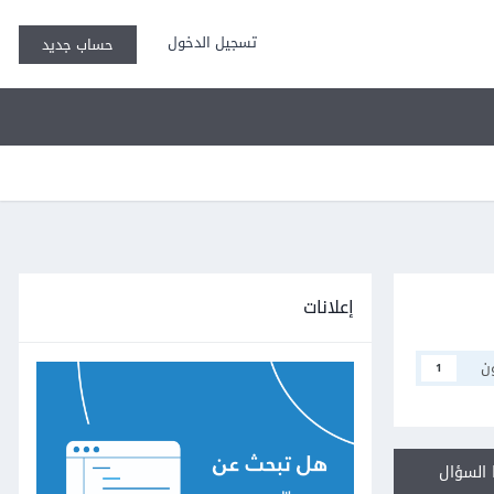
تسجيل الدخول
حساب جديد
إعلانات
ن
1
السؤال