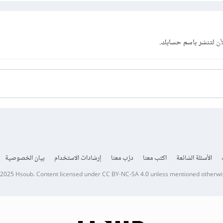
آن
لتنشر باسم حسابك.
الأسئلة الشائعة
اكتب معنا
درّب معنا
إرشادات الاستخدام
بيان الخصوصية
 2025
Hsoub
.
Content licensed under
CC BY-NC-SA 4.0
unless mentioned otherwi