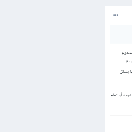
ا كنت تخطط لبناء startup أو منتج مدعوم
ر مهندس إلى دور Tech Lead أو Product
ها بشكل
غوية أو تعلم