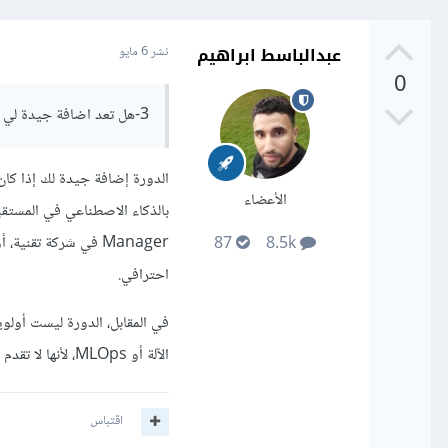
عبدالباسط ابراهيم
نشر
6 مايو
0
3-هل تعد اضافة جيدة لي كمهندس حاسوب وذكاء اصطناعي
الأعضاء
Manager في شركة تق
87
8.5k
احترافي.
في المقابل، الدورة ليست أولو
الآلة أو MLOps، لأنها لا تقدم شيئاً في هذا الاتجاه.
اقتباس