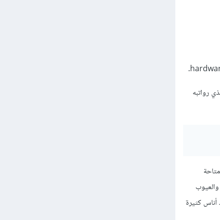
Product" (وهوأكتر في الtechnical) و"Product Manager" والذي رواتبه
 الوظائف متاحة
ن في مصر وغيرها والعيوب
 أناس كثيرة