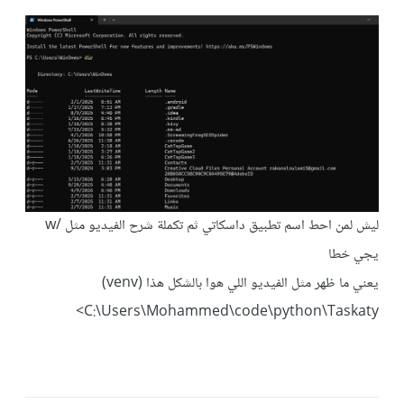
ليش لمن احط اسم تطبيق داسكاتي ثم تكملة شرح الفيديو مثل /w
يجي خطا
يعني ما ظهر مثل الفيديو اللي هوا بالشكل هذا (venv)
C:\Users\Mohammed\code\python\Taskaty>