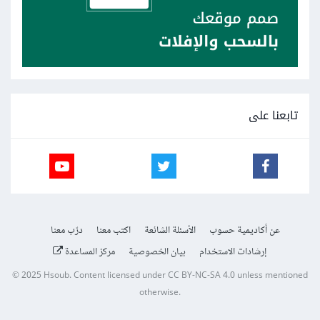
تابعنا على
عن أكاديمية حسوب
الأسئلة الشائعة
اكتب معنا
درّب معنا
إرشادات الاستخدام
بيان الخصوصية
مركز المساعدة
© 2025
Hsoub
.
Content licensed under
CC BY-NC-SA 4.0
unless mentioned
otherwise.