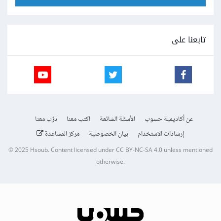
تابعنا على
عن أكاديمية حسوب
الأسئلة الشائعة
اكتب معنا
درّب معنا
إرشادات الاستخدام
بيان الخصوصية
مركز المساعدة
© 2025
Hsoub
.
Content licensed under
CC BY-NC-SA 4.0
unless mentioned
otherwise.