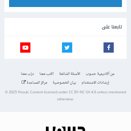
تابعنا على
عن أكاديمية حسوب
الأسئلة الشائعة
اكتب معنا
درّب معنا
إرشادات الاستخدام
بيان الخصوصية
مركز المساعدة
© 2025
Hsoub
.
Content licensed under
CC BY-NC-SA 4.0
unless mentioned
otherwise.