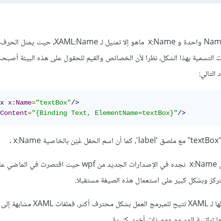
 بيئة WPF، وجاءت التسمية بهذا الشكل، نظرا لأن الخصائص والقيم للحقول على هذه البيئة أص
التالي:
x
x:Name
=
"textBox"
/>
Content
=
"{Binding Text, ElementName=textBox}"
/>
 .
وتجدر الاشارة إلى أن استعمال x:Name نجده في الإصدارات الجديد من wpf حيث 
وللعلم فإن تقنية wpf باستعمالها لـ XAML تتيح للمبرمج العمل بشك