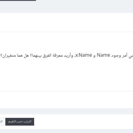
أثناء البرمجة على تطبيقات wpf، استوقفني أمر وجود Name و x:Name، وأريد معرفة الفرق بينهما؟ هل
الترتيب حسب التقييم
ال