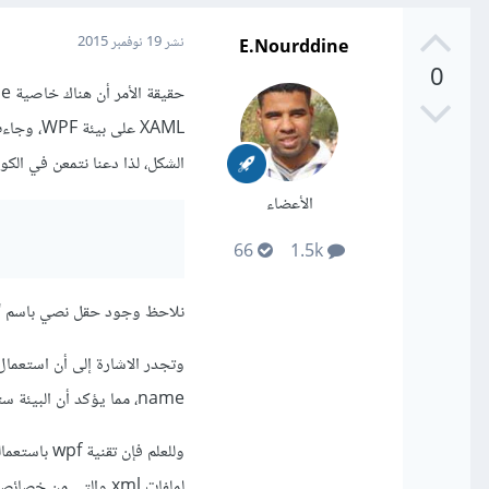
E.Nourddine
نشر
19 نوفمبر 2015
0
XAML على
الشكل، لذا دعنا نتمعن في الكود 
الأعضاء
66
1.5k
نلاحظ وجود حقل نصي باسم "textBox" مع ملصق 'label'، كما أن اسم الحقل عُيّن بالخاصية x:Name
name، مما يؤكد أن البيئة ستركز وبشكل كبير على استعمال هذه الصيغة مستقبلا.
لملفات xml والتي من خصائصها تراتبية الوسوم ومميزات أخرى كثيرة.