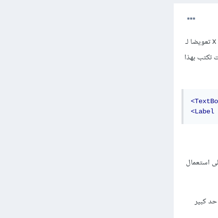
حقيقة الأمر أن هناك خاصية Name واحدة و x:Name ماهو إلا تمثيل لـ XAML:Name، حيث يمثل الحرف x تعويضا لـ
بحت تكتب بهذا
<TextBo
<Label
اقتصرت في الماضي على استعمال
ل محترف أكثر، فملفات XAML مشابهة إلى حد كبير