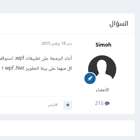
السؤال
Simoh
نشر
18 نوفمبر 2015
كل منهما على بيئة التطوير wpf .Net ؟
الأعضاء
215
اقتباس