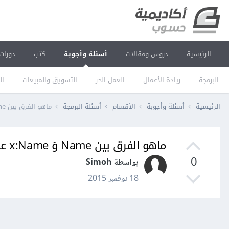
الرئيسية
دروس ومقالات
أسئلة وأجوبة
كتب
دورات
البرمجة
ريادة الأعمال
العمل الحر
التسويق والمبيعات
ال
الرئيسية
أسئلة وأجوبة
الأقسام
أسئلة البرمجة
ماهو الفرق بين Name وَ x:Name على Wpf؟
ماهو الفرق بين Name وَ x:Name على Wpf؟
0
بواسطة Simoh
18 نوفمبر 2015