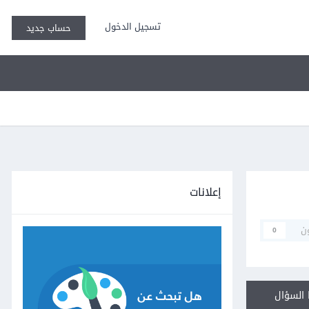
تسجيل الدخول
حساب جديد
إعلانات
ن
0
السؤال