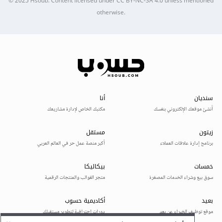
© 2025
Hsoub
.
Content licensed under
CC BY-NC-SA 4.0
unless mentioned
otherwise.