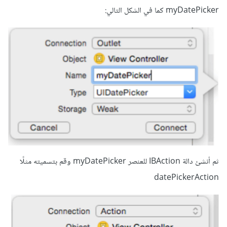
myDatePicker كما في الشكل التالي:
ثم أنشئ دالة IBAction للعنصر myDatePicker وقم بتسميته مثلًا
datePickerAction