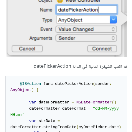
ثم اكتب الشيفرة التالية في الدالة datePickerAction
@IBAction
 func datePickerAction
(
sender
:
AnyObject
)
{
var
 dateFormatter 
=
NSDateFormatter
()
        dateFormatter
.
dateFormat 
=
"dd-MM-yyyy 
HH:mm"
var
 strDate 
=
dateFormatter
.
stringFromDate
(
myDatePicker
.
date
)