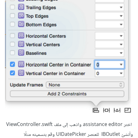
اختر assistance editor واذهب إلى ملف ViewController.swift
وأنشئ IBOutlet للعنصر UIDatePicker وقم بتسميته مثلًا