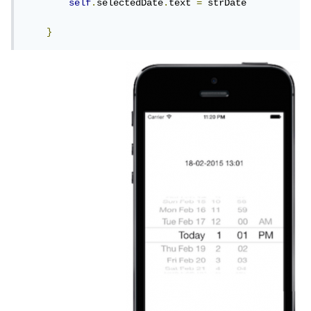
self
.
selectedDate
.
text 
=
 strDate

}