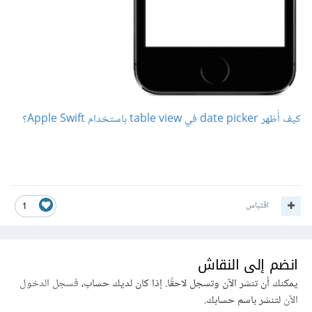
كيف أُظهر date picker في table view باستخدام Apple Swift؟
اقتباس
1
انضم إلى النقاش
يمكنك أن تنشر الآن وتسجل لاحقًا. إذا كان لديك حساب،
فسجل الدخول
الآن
لتنشر باسم حسابك.