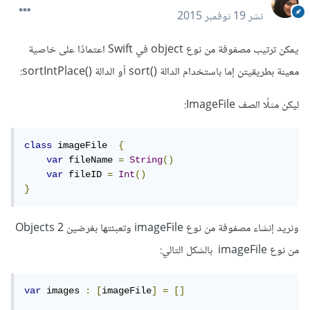
نشر
19 نوفمبر 2015
يمكن ترتيب مصفوفة من نوع object في Swift اعتمادًا على خاصية
معينة بطريقيتن إما باستخدام الدالة ()sort أو الدالة ()sortIntPlace:
ليكن مثلًا الصف ImageFile:
class
 imageFile  
{
var
 fileName 
=
String
()
var
 fileID 
=
Int
()
}
ونريد إنشاء مصفوفة من نوع imageFile وتعبئتها بغرضين 2 Objects
من نوع imageFile بالشكل التالي:
var
 images 
:
[
imageFile
]
=
[]