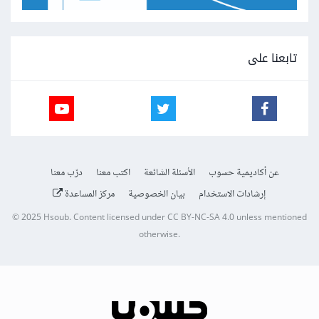
تابعنا على
عن أكاديمية حسوب
الأسئلة الشائعة
اكتب معنا
درّب معنا
إرشادات الاستخدام
بيان الخصوصية
مركز المساعدة
© 2025
Hsoub
.
Content licensed under
CC BY-NC-SA 4.0
unless mentioned
otherwise.