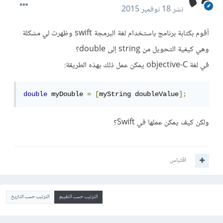
نشر
18 نوفمبر 2015
أقوم بكتابة برنامج باستخدام لغة البرمجة swift وظهرت لي مشكلة
وهي كيفية التحويل من string إلى double؟
في لغة objective-C يمكن عمل ذلك بهذه الطريقة:
double
 myDouble 
=
[
myString doubleValue
];
ولكن كيف يمكن عملها في Swift؟
اقتباس
الترتيب حسب التقييم
الترتيب حسب التاريخ