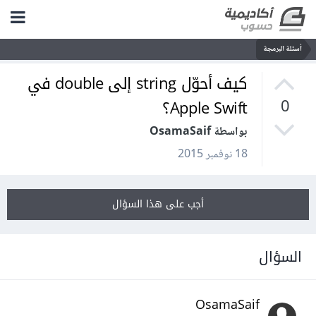
أسئلة البرمجة
كيف أحوّل string إلى double في
Apple Swift؟
0
بواسطة OsamaSaif
18 نوفمبر 2015
أجب على هذا السؤال
السؤال
OsamaSaif