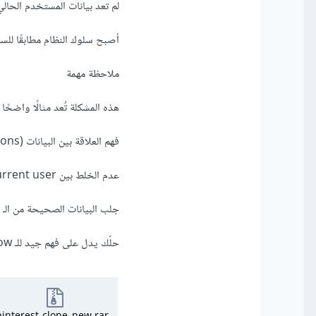
لم تعد بيانات المستخدم الحالي
أصبح سلوك النظام مطابقًا للسلوك ا
ملاحظة مهمة
هذه المشكلة تُعد مثالًا واضحًا
فهم العلاقة بين البيانات (Relations)
عدم الخلط بين current user و comment owner
جلب البيانات الصحيحة من الـ
حلّك يدل على فهم جيد للـ Back-end + Front-end data flow، وهو مستوى ممتاز لمشروع عملي.