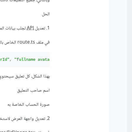
وبالتالي، جميع التعليقات كانت
الحل
1. تعديل
API
لجلب بيانات ال
في ملف route.ts الخاص بالتعليقات، تم تعديل الاستعلام ليشمل بيانات المستخدم باستخدام populate:
rId"
,
"fullname avatar"
)
.
sort
({
 createdAt
:
-
1
});
بهذا الشكل، كل تعليق سيحتوي
اسم صاحب التعليق
صورة الحساب الخاصة به
2. تعديل واجهة العرض لاستخدام بيانات صاحب التعليق