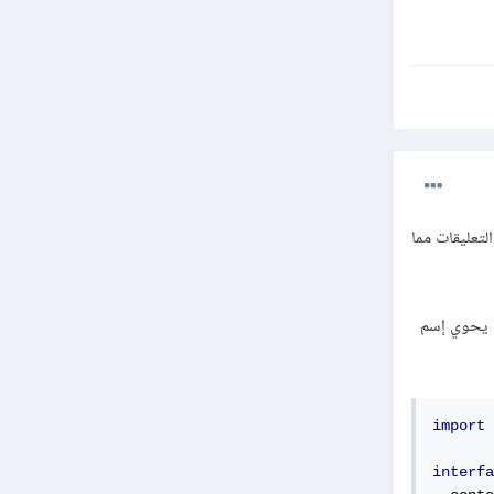
app\image حيث لاحظ أنك تستخدم ال currentUser لعرض التعليقات مما
مع كل تعليق والذي يحوي إسم
import
 
interfa