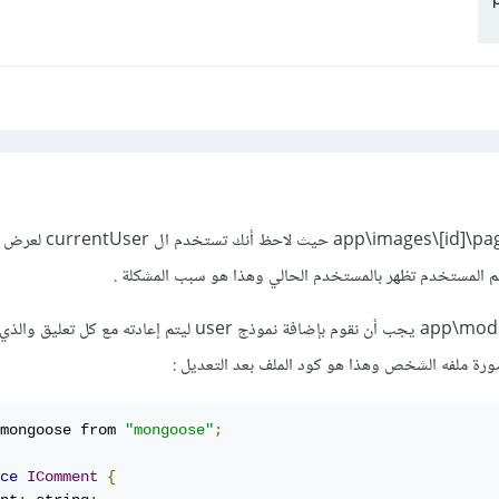
المشكلة لديك في ملف s\[id]\page.tsx
م المستخدم تظهر بالمستخدم الحالي وهذا هو سبب المشكلة .
في ملف app\models\Comment.ts يجب أن نقوم بإضافة نموذج user ليتم إعادته 
ورة ملفه الشخص وهذا هو كود الملف بعد التعديل
:
mongoose from 
"mongoose"
;
ce
IComment
{