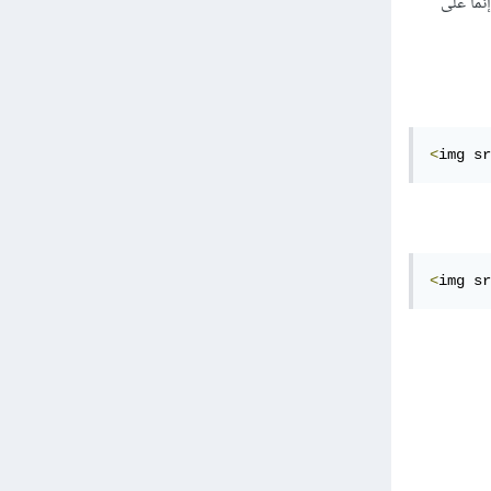
im، تم تعديل طريقة عرض التعليقات بحيث لا تعتمد على currentUser، وإنما على
<
img sr
<
img sr