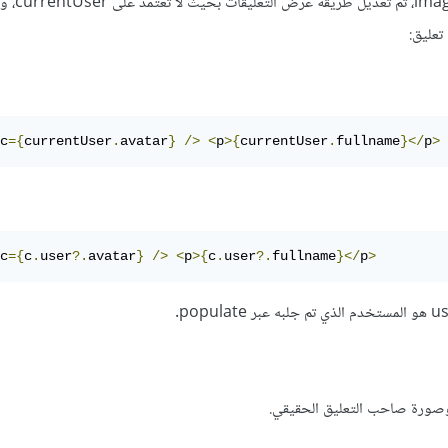
في ملف ages/[id]/page.tsx
تعليق:
c
={
currentUser
.
avatar
}
/>
<
p
>{
currentUser
.
fullname
}</
p
>
c
={
c
.
user
?.
avatar
}
/>
<
p
>{
c
.
user
?.
fullname
}</
p
>
صورة صاحب التعليق الحقيقي.