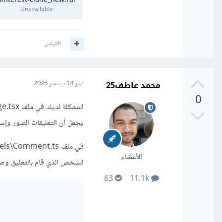
pinterest-clone_new.rar
Unavailable
اقتباس
محمد عاطف25
نشر
14 ديسمبر 2025
0
يجعل أن التعليقات الصور وإس
الأعضاء
الشخص الذي قام بالتعليق وص
63
11.1k