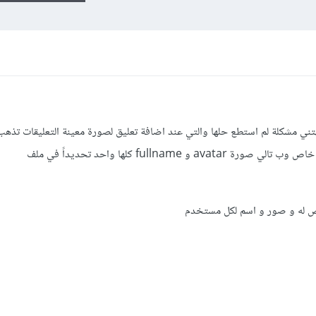
 Pinterest-Clone و واجهتني مشكلة لم استطع حلها والتي عند اضافة تعليق لصورة معينة التعليقات ت
مستخدمين وليس لكل مستخدم له تعليق خاص وب تالي صورة avatar و fullname كلها واحد تحديداً في ملف
ص له و صور و اسم لكل مستخدم