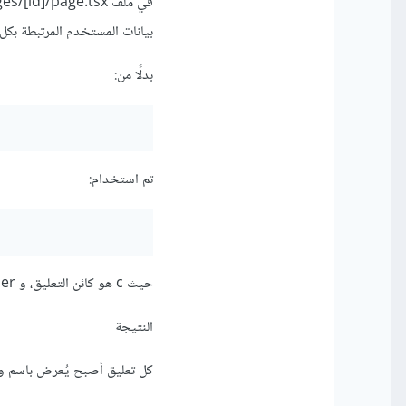
بيانات المستخدم المرتبطة بكل 
بدلًا من:
تم استخدام:
حيث c هو كائن التعليق، و user هو المستخدم الذي تم جلبه عبر populate.
النتيجة
كل تعليق أصبح يُعرض باسم و