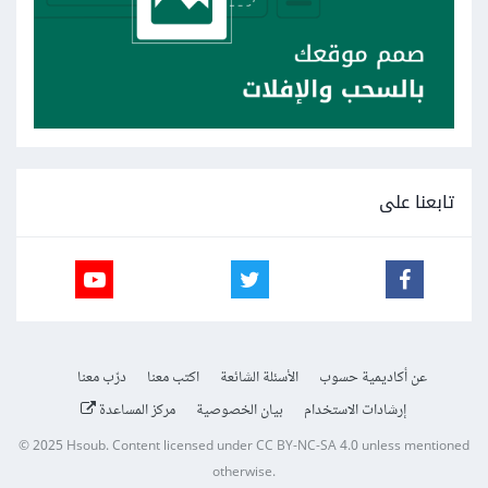
تابعنا على
عن أكاديمية حسوب
الأسئلة الشائعة
اكتب معنا
درّب معنا
إرشادات الاستخدام
بيان الخصوصية
مركز المساعدة
© 2025
Hsoub
.
Content licensed under
CC BY-NC-SA 4.0
unless mentioned
otherwise.