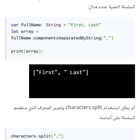
السلسلة النصية عنده مثال:
var
 fullName
:
String
=
"First, Last"
let
 array 
=
fullName
.
componentsSeparatedByString
(
","
)
print
(
array
);
أو يمكن استخدام characters.split وتمرير المحرف الذي ستقسّم
السلسلة على أساسه:
characters
.
split
(
","
)