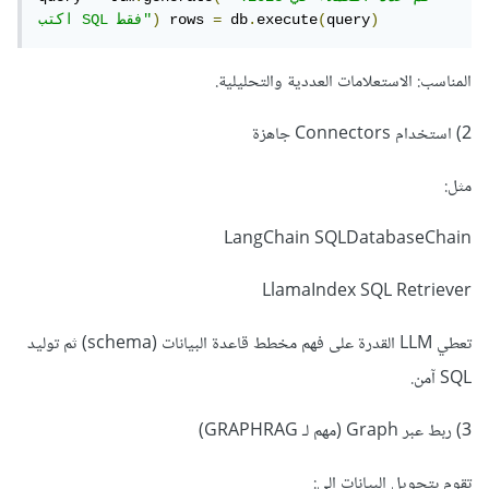
Pinecone
)
query
(
execute
.
 db
=
 rows 
)
اكتب SQL فقط"
Weaviate
Chroma
المناسب: الاستعلامات العددية والتحليلية.
MongoDB Atlas Vector Search
بعد ذلك المستخدم يقوم بطرح السؤال.
2) استخدام Connectors جاهزة
نقوم بجعل التطبيق يبحث عن المعلومات الأقرب باستخدام
مثل:
ال embeddings.
وأخيرا نرسل النتائج لل LLM كي يشكل الإجابة.
LangChain SQLDatabaseChain
وإليك المصادر التالية
:
LlamaIndex SQL Retriever
https://mongodb-
developer.github.io/mongodb-
تعطي LLM القدرة على فهم مخطط قاعدة البيانات (schema) ثم توليد
rag/docs/intro
SQL آمن.
https://python.langchain.com/docs/use_case
s/question_answering/
3) ربط عبر Graph (مهم لـ GRAPHRAG)
https://learn.microsoft.com/en-
us/shows/generative-ai-for-
تقوم بتحويل البيانات إلى: