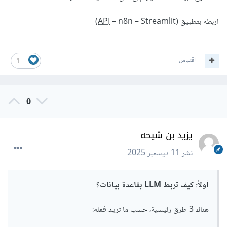
اربطه بتطبيق (
– n8n – Streamlit)
API
اقتباس
1
0
يزيد بن شيحه
نشر
11 ديسمبر 2025
أولاً: كيف تربط LLM بقاعدة بيانات؟
هناك 3 طرق رئيسية، حسب ما تريد فعله: