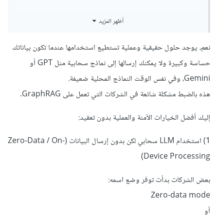
1) بناء الـ Graph من البيانات
هل يوجد طرق اخرى ممكن تفيدني ؟؟
أظهر المزيد
بعد تركيب GRAPHRAG:
نعم، يوجد حلول حقيقية وعملية تستطيع استخدامها عندما تكون بياناتك
graphrag init project graphrag run
او تسهل العمليه ؟
حساسة وكبيرة ولا يمكنك إرسالها إلى نماذج سحابية مثل GPT أو
هذا يحول النصوص أو الجداول إلى:
Gemini، وفي نفس الوقت النماذج المحلية ضعيفة.
كيانات – علاقات – مجتمعات – Graph.
هذه بالضبط مشكلة شائعة في الشركات التي تعمل على GraphRAG.
2) تشغيل محرك الاستعلام (LLM + Graph)
إليك أفضل الخيارات الآمنة والعملية بدون تعقيد:
بعد البناء:
1) استخدام LLM سحابي لكن بدون إرسال البيانات (Zero-Data / On-
Device Processing)
graphrag chat
بعض الشركات بدأت توفر وضع اسمه:
أو باستخدام Python:
Zero-data mode
أو
from
 graphrag 
import
GraphRAG
 engine 
=