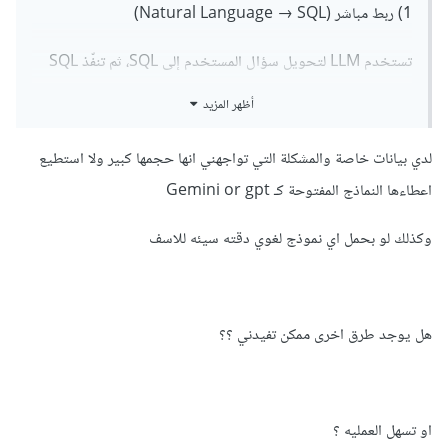
1) ربط مباشر (Natural Language → SQL)
تستخدم LLM لتحويل سؤال المستخدم إلى SQL، ثم تنفّذ SQL
على قاعدة البيانات.
أظهر المزيد
مثال بايثون:
لدي بيانات خاصة والمشكلة التي تواجهني انها حجمها كبير ولا استطيع
اعطاءها النماذج المفتوحة كـ Gemini or gpt
"كم عدد العملاء في 
(
generate
.
 llm
=
query 
=
 rows 
)
2023؟ اكتب SQL فقط"
وكذلك لو بحمل اي نموذج لغوي دقته سيئه للاسف
db
.
execute
(
query
)
المناسب: الاستعلامات العددية والتحليلية.
2) استخدام Connectors جاهزة
هل يوجد طرق اخرى ممكن تفيدني ؟؟
مثل:
LangChain SQLDatabaseChain
او تسهل العمليه ؟