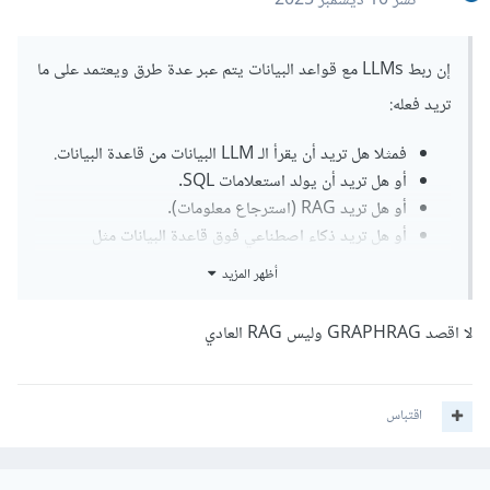
نشر
10 ديسمبر 2025
إن ربط LLMs مع قواعد البيانات يتم عبر عدة طرق ويعتمد على ما
تريد فعله:
فمثلا هل تريد أن يقرأ الـ LLM البيانات من قاعدة البيانات.
أو هل تريد أن يولد استعلامات SQL.
أو هل تريد RAG (استرجاع معلومات).
أو هل تريد ذكاء اصطناعي فوق قاعدة البيانات مثل
natural language queries .
أظهر المزيد
وبما أن سؤالك عن ال RAG سأوضح لك كيف ذلك .
لا اقصد GRAPHRAG وليس RAG العادي
إن ربط LLM مع قاعدة البيانات عبر RAG مناسب لو لديك بيانات
غير مهيكلة مثل النصوص أو وصف منتجات أو ملفات PDF أو
اقتباس
وثائق.
والربط بين نماذج اللغة الكبيرة (LLMs) وقواعد البيانات باستخدام