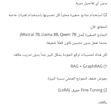
بدون أي تفاصيل سرية.
جرّب استعلامات بسيطة
2) استخدام نماذج صغيرة محلياً لكن تحسينها باستخدام تقنيات خاصة
عدّل إعدادات استخراج الكيانات والعلاقات
الحقائق الآن:
جرّبه على قاعدة بيانات حقيقية:
النماذج الصغيرة (مثل Mistral 7B، Llama 8B، Qwen 7B)
استخرج البيانات → حولها إلى نص/JSON → أدخلها لـ
عندما تعمل بدون تحسين تكون فعلاً ضعيفة.
GRAPHRAG
لكن هناك تحسينات ترفع الجودة بشكل كبير جداً بدون تدريب مكلف:
اربطه بتطبيق (
– n8n – Streamlit)
API
1) RAG + GraphRAG
يعوض ضعف النموذج المحلي بنسبة كبيرة.
2) Fine-Tuning خفيف (LoRA)
يكلفك: