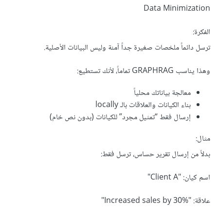
Data Minimization
"ما 
(
query
.
 engine
)
"myproject"
(
GraphRAG
)
العلاقة بين المنتج X والمبيعات؟"
الفكرة:
الـ LLM هنا لا يتعامل مع النص الخام، بل مع:
ترسل دائماً ملخصات صغيرة جداً آمنة وليس البيانات الأصلية.
Graph + Summaries + Context Hierarchy.
وهذا يناسب GRAPHRAG تماماً، لأنك تستطيع:
ثالثاً: الطريق الواضح لتعلّم GRAPHRAG
معالجة بياناتك محلياً
الخطوات:
بناء الكيانات والعلاقات بالـ locally
إرسال فقط “تمثيل مجرد” للكيانات (بدون نص خام)
شغّل GRAPHRAG على بيانات بسيطة
مثال:
افهم الملفات:
بدلاً من إرسال تقرير حساس، ترسل فقط:
config.yaml
اسم كيان: "Client A"
pipeline.yaml
علاقة: "Increased sales by 30%"
model_config.yaml