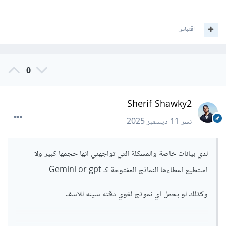
LlamaIndex SQL Retriever
اقتباس
تعطي LLM القدرة على فهم مخطط قاعدة البيانات (schema) ثم
توليد SQL آمن.
0
3) ربط عبر Graph (مهم لـ GRAPHRAG)
Sherif Shawky2
تقوم بتحويل البيانات إلى:
Entities → Relationships → Graph
نشر
11 ديسمبر 2025
ثم LLM يستعلم من الـ Graph بدلاً من SQL.
لدي بيانات خاصة والمشكلة التي تواجهني انها حجمها كبير ولا
هذا هو الأساس الذي يستخدمه GRAPHRAG.
استطيع اعطاءها النماذج المفتوحة كـ Gemini or gpt
ثانياً: كيف تربط LLM مع GRAPHRAG؟
وكذلك لو بحمل اي نموذج لغوي دقته سيئه للاسف
العملية بسيطة ومكونة من 3 أجزاء: