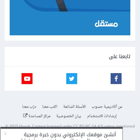
تابعنا على
عن أكاديمية حسوب
الأسئلة الشائعة
اكتب معنا
درّب معنا
إرشادات الاستخدام
بيان الخصوصية
مركز المساعدة
© 2025
Hsoub
.
Content licensed under
CC BY-NC-SA 4.0
unless mentioned
otherwise.