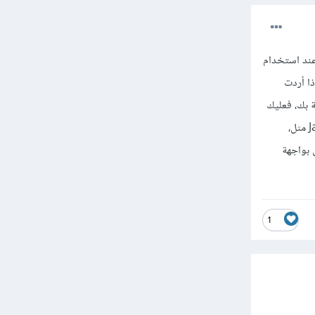
عبر الجمع بين HTMLو+ JavaScript، في العادة عند استخدام
إذا أردت
ة بك، فعليك
الوسائط في JavaScript مثل،
كامل بواجهة
1