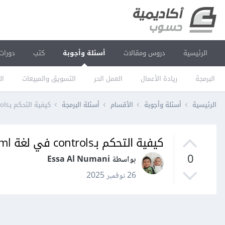
الرئيسية
دروس ومقالات
أسئلة وأجوبة
كتب
دورات
البرمجة
ريادة الأعمال
العمل الحر
التسويق والمبيعات
ال
الرئيسية
أسئلة وأجوبة
الأقسام
أسئلة البرمجة
كيفية التحكم بـcontrols في لغة html
كيفية التحكم بـcontrols في لغة html
0
بواسطة Essa Al Numani
26 نوفمبر 2025