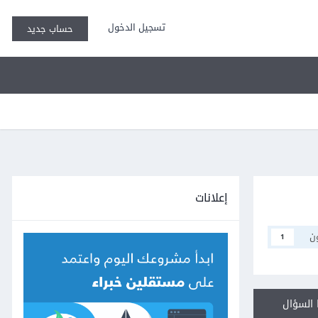
تسجيل الدخول
حساب جديد
إعلانات
ن
1
السؤال