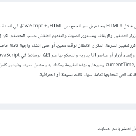
نعم يمكنك ذلك ولكن لا يتم من خلال الـHTML وحده، بل 
c يتم عرض أزرار التشغيل والإيقاف ومستوى الصوت والتقديم التلقائي حسب المتصفح، لكن 
لتغيير السرعة، التكرار، الانتقال لوقت معين، أو حتى إنشاء واجهة كاملة خاص
API
currentTime, volume, playbackRate وغيرها، و بهذه الطريقة يمكنك بناء مشغل صوت وفيديو 
ئف التي تحتاجها تماما، سواء كانت بسيطة أو احترافية.
آن
لتنشر باسم حسابك.