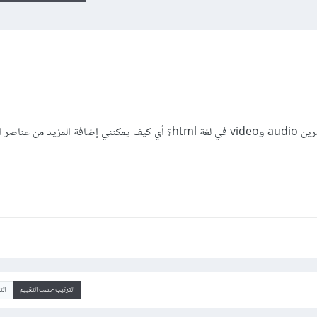
هل يمكنني التحكم بالـ"controls" للعنصرين audio وvideo في لغة html؟ أي كيف يمكنني إضافة ا
الترتيب حسب التقييم
ال