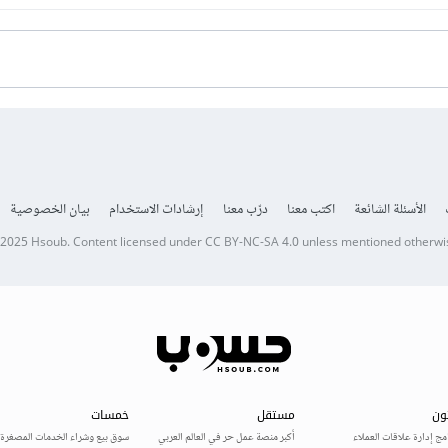
الأسئلة الشائعة
اكتب معنا
درّب معنا
إرشادات الاستخدام
بيان الخصوصية
 2025
Hsoub
.
Content licensed under
CC BY-NC-SA 4.0
unless mentioned otherwi