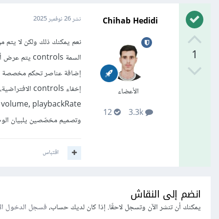
Chihab Hedidi
نشر
26 نوفمبر 2025
1
السمة ontrols
إضافة عناصر تحكم مخصصة كزر 
إخفاء controls الافتراضية، وإنشاء أزرار أو عناصر UI يدوية والتحكم بها عبر
الأعضاء
12
3.3k
وتصميم مخصّصين يلبيان الوظا
اقتباس
انضم إلى النقاش
يمكنك أن تنشر الآن وتسجل لاحقًا. إذا كان لديك حساب،
فسجل الدخول ال