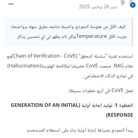
نشر
26 نوفمبر 2025
كيف اقلل من هلوسة النموذج واضبط نتائجه بطرق سهله وواضحة،
جربت اقلل Temperatureولكن لام يظهر لي اي تحسين يذكر
استخدم تقنية "سلسلة التحقق" (Chain of Verification - CoVE)مع
نظام RAG. صممت CoVE خصيصًا لمكافحة الهلوسة(Hallucination)
في نماذج الذكاء الاصطناعي .
تعمل CoVE في أربع خطوات بسيطة:
الخطوة 1: توليد إجابة أولية (GENERATION OF AN INITIAL
RESPONSE)
يبدأ النموذج بصياغة إجابة أولية بناءً على استعلام المستخدم.