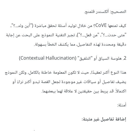
التصحيح: ألكسندر فلمنج.
كيف تمنعها CoVE؟ من خلال توليد أسئلة تحقق مباشرة ("أين ولد...؟"،
"متى حدث...؟"، "من فعل...؟")، تجبر التقنية النموذج على البحث عن إجابة
دقيقة ومحددة لهذه التفاصيل، مما يكشف الخطأ بسهولة.
2. هلوسة السياق أو "التلفيق" (Contextual Hallucination)
هذا النوع أكثر تعقيدًا، حيث لا تكون المعلومة خاطئة بالكامل، ولكن النموذج
يضيف تفاصيل أو سياقات غير موجودة لجعل القصة تبدو أكثر ثراءً أو
اكتمالاً. قد يربط بين حقيقتين لا علاقة لهما ببعضهما.
أمثلة:
إضافة تفاصيل غير مثبتة: