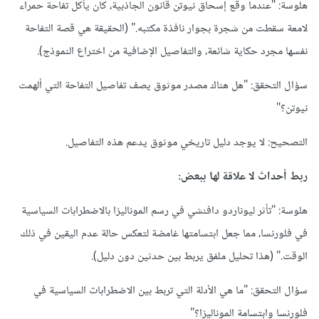
هلوسة: "عندما وقع إسحاق نيوتن قانون الجاذبية، كان يأكل تفاحة حمراء
لامعة سقطت من شجرة بجوار نافذة مكتبه." (الحقيقة هي قصة التفاحة
نفسها مجرد حكاية شائعة، والتفاصيل الإضافية من اختراع النموذج).
سؤال التحقق: "هل هناك مصدر موثوق يصف تفاصيل التفاحة التي ألهمت
نيوتن؟"
التصحيح: لا يوجد دليل تاريخي موثوق يدعم هذه التفاصيل.
ربط أحداث لا علاقة لها ببعض:
هلوسة: "تأثر ليوناردو دافنشي في رسم الموناليزا بالاضطرابات السياسية
في فلورنسا، مما جعل ابتسامتها غامضة لتعكس حالة عدم اليقين في ذلك
الوقت." (هذا تحليل ملفق يربط بين حدثين دون دليل).
سؤال التحقق: "ما هي الأدلة التي تربط بين الاضطرابات السياسية في
فلورنسا وابتسامة الموناليزا؟"