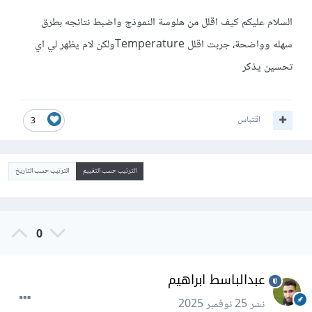
السلام عليكم كيف اقلل من هلوسة النموذج واضبط نتائجه بطرق
سهله وواضحة، جربت اقلل Temperatureولكن لام يظهر لي اي
تحسين يذكر
اقتباس
3
الترتيب حسب التقييم
الترتيب حسب التاريخ
0
عبدالباسط ابراهيم
نشر
25 نوفمبر 2025