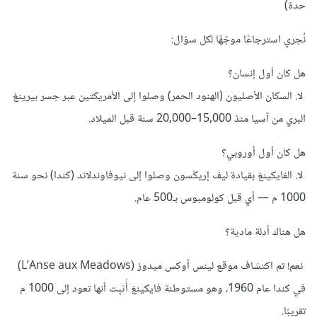
حدة)
نُجري استرجاعًا موجّهًا لكل سؤال:
هل كان أول إنسان؟
لا. السكان الأصليون (الهنود الحمر) وصلوا إلى الأمريكتين عبر جسر بيرينغ
البري من آسيا منذ 15,000–20,000 سنة قبل الميلاد.
هل كان أول أوروبي؟
لا. الفايكينغ بقيادة ليف إريكْسون وصلوا إلى نيوفاوندلاند (كندا) نحو سنة
1000 م — أي قبل كولومبوس بـ500 عام.
هل هناك أدلة مادية؟
نعم! تم اكتشاف موقع لينس أوكس ميدوز (L’Anse aux Meadows)
في كندا عام 1960، وهو مستوطنة فايكينغ أُثبِت أنها تعود إلى 1000 م
تقريبًا.