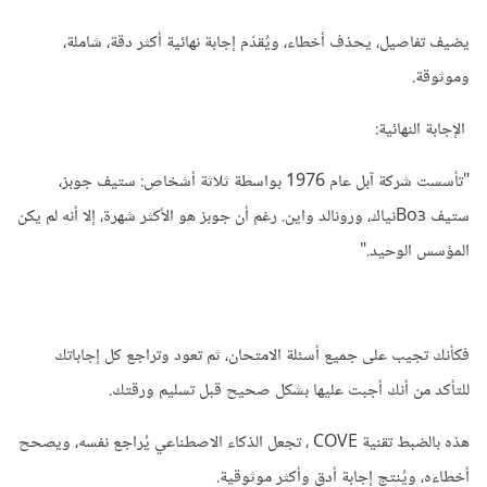
يضيف تفاصيل، يحذف أخطاء، ويُقدّم إجابة نهائية أكثر دقة، شاملة،
وموثوقة.
الإجابة النهائية:
"تأسست شركة آبل عام 1976 بواسطة ثلاثة أشخاص: ستيف جوبز،
ستيف Возنياك، ورونالد واين. رغم أن جوبز هو الأكثر شهرة، إلا أنه لم يكن
المؤسس الوحيد."
فكأنك تجيب على جميع أسئلة الامتحان، ثم تعود وتراجع كل إجاباتك
للتأكد من أنك أجبت عليها بشكل صحيح قبل تسليم ورقتك.
هذه بالضبط تقنية COVE ، تجعل الذكاء الاصطناعي يُراجع نفسه، ويصحح
أخطاءه، ويُنتج إجابة أدق وأكثر موثوقية.