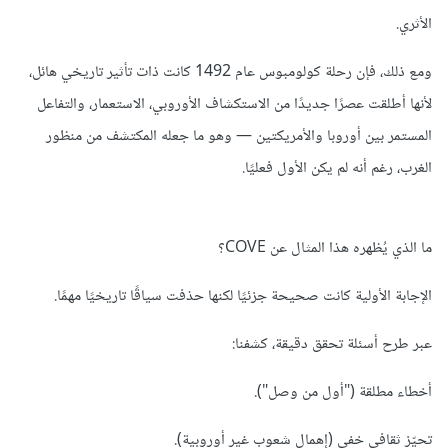
الأثري.
ومع ذلك، فإن رحلة كولومبوس عام 1492 كانت ذات تأثير تاريخي هائل،
لأنها أطلقت عصرًا جديدًا من الاستكشاف الأوروبي، الاستعمار، والتفاعل
المستمر بين أوروبا والأمريكتين — وهو ما جعله المكتشف من منظور
الغرب، رغم أنه لم يكن الأول فعليًا.
ما الذي يُظهره هذا المثال عن COVE؟
الإجابة الأولية كانت صحيحة جزئيًا لكنها حذفت سياقًا تاريخيًا مهمًا.
عبر طرح أسئلة تحقق دقيقة، كشفنا:
أخطاء مطلقة ("أول من وصل").
تحيّز ثقافي خفي (إهمال شعوب غير أوروبية).