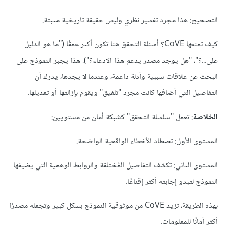
التصحيح: هذا مجرد تفسير نظري وليس حقيقة تاريخية مثبتة.
كيف تمنعها CoVE؟ أسئلة التحقق هنا تكون أكثر عمقًا ("ما هو الدليل
على...؟"، "هل يوجد مصدر يدعم هذا الادعاء؟"). هذا يجبر النموذج على
البحث عن علاقات سببية وأدلة داعمة، وعندما لا يجدها، يدرك أن
التفاصيل التي أضافها كانت مجرد "تلفيق" ويقوم بإزالتها أو تعديلها.
الخلاصة
: تعمل "سلسلة التحقق" كشبكة أمان من مستويين:
المستوى الأول: تصطاد الأخطاء الواقعية الواضحة.
المستوى الثاني: تكشف التفاصيل المُختلقة والروابط الوهمية التي يضيفها
النموذج لتبدو إجابته أكثر إقناعًا.
بهذه الطريقة، تزيد CoVE من موثوقية النموذج بشكل كبير وتجعله مصدرًا
أكثر أمانًا للمعلومات.