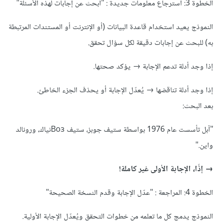
الخطوة 3: استرجاع معلومات جديدة
:
"ابحث عن إجابات لهذه الأسئلة"
النموذج يعيد استخدام قاعدة البيانات (أو الإنترنت أو المستندات المرتبطة
به) للبحث عن إجابات دقيقة لكل سؤال تحقق.
إذا وجد أدلة تدعم الإجابة → يؤكد صحتها.
إذا وجد أدلة تناقضها → يُعدّل الإجابة أو يحذف الجزء الخاطئ.
بعد البحث:
"آبل تأسست عام 1976 بواسطة ستيف جوبز، ستيف Возنياك، ورونالد
واين."
→ إذًا، الإجابة الأولى غير كاملة!
الخطوة 4: المراجعة
:
"عدّل الإجابة وقدم النسخة الصحيحة"
النموذج يدمج كل ما تعلمه من خطوات التحقق ويُعدّل الإجابة الأولية.