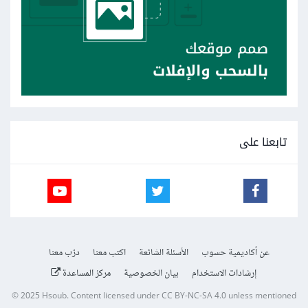
تابعنا على
عن أكاديمية حسوب
الأسئلة الشائعة
اكتب معنا
درّب معنا
إرشادات الاستخدام
بيان الخصوصية
مركز المساعدة
© 2025
Hsoub
.
Content licensed under
CC BY-NC-SA 4.0
unless mentioned