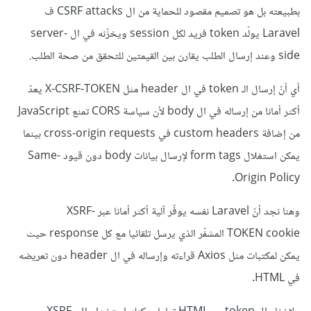
بطبيعته بل هو تصميم مقصود للحماية من ال CSRF attacks ف
Laravel يولّد token فريد لكل session ويخزّنه في ال server-
side وعند إرسال الطلب يقارن بين القيمتين للتحقق من صحة الطلب.
أي أنّ إرسال الـ token في ال header مثل X-CSRF-TOKEN يعدّ
أكثر أمانا من إرساله في ال body لأن سياسة CORS تمنع JavaScript
من إضافة custom headers في cross-origin requests بينما
يمكن استغلال form tags لإرسال بيانات body دون قيود Same-
Origin Policy.
وهنا نجد أنّ Laravel نفسه يوفّر آلية أكثر أمانا عبر XSRF-
TOKEN cookie المشفّر الذي يرسل تلقائيا مع كل response حيث
يمكن لمكتبات مثل Axios قراءته وإرساله في ال header دون تعريضه
في HTML.