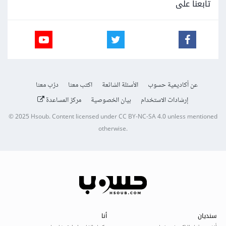
تابعنا على
عن أكاديمية حسوب
الأسئلة الشائعة
اكتب معنا
درّب معنا
إرشادات الاستخدام
بيان الخصوصية
مركز المساعدة
© 2025
Hsoub
.
Content licensed under
CC BY-NC-SA 4.0
unless mentioned
otherwise.