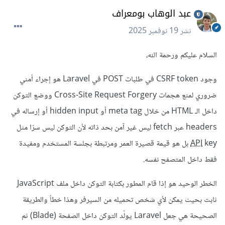
عبد الوهاب بومعراف
نشر
19 نوفمبر 2025
السلام عليكم ورحمة الله،
وجود CSRF token في طلبات POST في Laravel هو إجراء أمني
ضروري لمنع هجمات Cross-Site Request Forgery ووضع التوكن
داخل الـ HTML من خلال meta tag أو hidden input أو إرساله في
headers عبر fetch ليس غير آمن بحد ذاته لأن التوكن ليس سرّا مثل
API
key بل هو قيمة قصيرة العمر ومرتبطة بجلسة المستخدم ومفيدة
فقط داخل المتصفح نفسه.
الخطر الوحيد هو إذا قام المطور بكتابة التوكن داخل ملف JavaScript
ثابت بحيث يمكن لأي شخص تحميله من السيرفر وهذا خطأ والطريقة
الصحيحة هي جعل Laravel يولّد التوكن داخل الصفحة (Blade) ثم