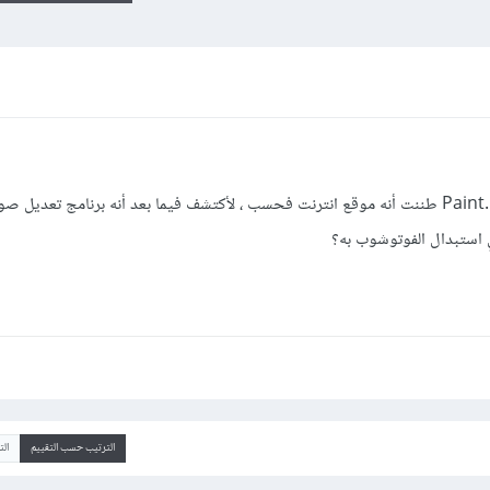
في البداية عندما سمعت عن برنامج Paint.NET طننت أنه موقع انترنت فحسب ، لأكتشف فيما بعد أنه برنامج تعدي
 استبدال الفوتوشوب به؟
الترتيب حسب التقييم
ال