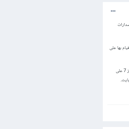
صدارات
يام بها على
وهو يعمل فقط على أنظمة ويندوز للحواسيب ولا يعمل على باقي الأنظمة وآخر إصداراته 4.0.6 يتطلب ويندوز 7 على