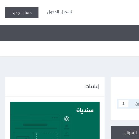
تسجيل الدخول
حساب جديد
إعلانات
ن
2
السؤال