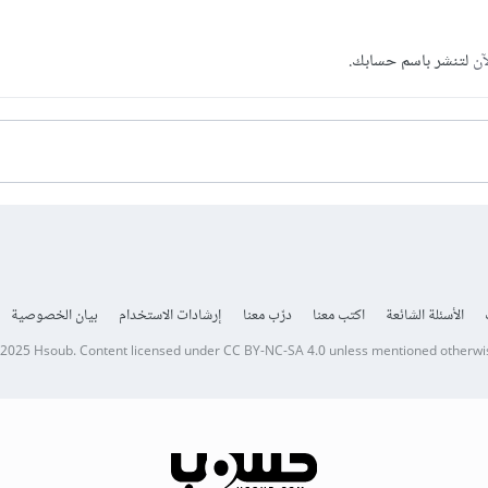
آن
لتنشر باسم حسابك.
الأسئلة الشائعة
اكتب معنا
درّب معنا
إرشادات الاستخدام
بيان الخصوصية
 2025
Hsoub
.
Content licensed under
CC BY-NC-SA 4.0
unless mentioned otherwi