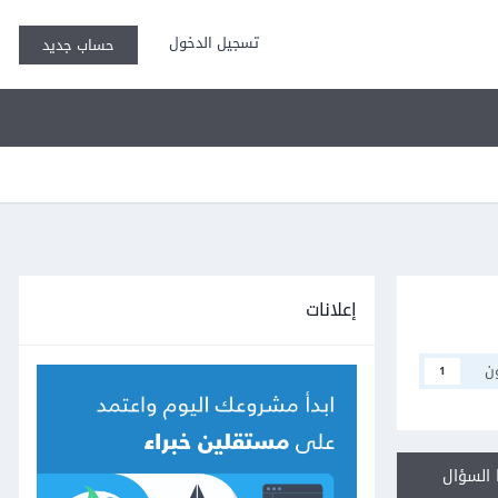
تسجيل الدخول
حساب جديد
إعلانات
ن
1
السؤال