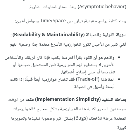
(Asymptotic behavior) وهذا ممتاز للمقارنات النظرية.
وعند كتابة برامج حقيقية، توازن بين Time/Space وعوامل أخرى:
سهولة القراءة والصيانة (Readability & Maintainability)
:
ففي كثير من الأحيان تكون الخوارزمية الأسرع معقدة جدًا وصعبة الفهم
والأهم هو أن الكود يقرأ أكثر مما يكتب فإذا كان فريقك والأشخاص
الأخرين لا يستطيع فهم الخوارزمية فمن المستحيل صيانتها أو
تطويرها أو حتى إصلاح أخطائها.
المفاضلة (Trade-off) فقد تختار خوارزمية أبطأ قليلًا إذا كانت
أبسط وأسهل في الصيانة.
بساطة التنفيذ (Implementation Simplicity) فكم
م من الوقت
سيستغرق المطور لكتابة هذه الخوارزمية بشكل صحيح فالخوارزميات
المعقدة عرضة للأخطاء (Bugs) بشكل أكبر وصعوبة تنفيذها وتطويرها
كبيرة .