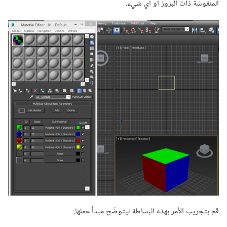
المنقوشة ذات البروز أو أي شيء.
قم بتجريب الأمر بهذه البساطة ليتوضّح مبدأ عملها.