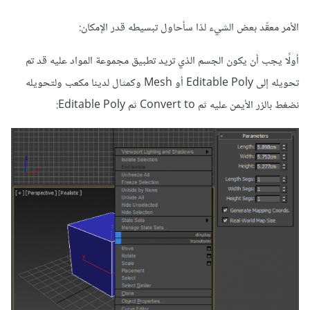
الأمر معقّد بعض الشيء لذا سأحاول تبسيطه قدر الإمكان:
أولًا يجب أن يكون الجسم الذي تريد تطبيق مجموعة المواد عليه قد تم
تحويله إلى Editable Poly أو Mesh وكمثال لدينا مكعب ولتحويله
نضغط بالزر الأيمن عليه ثم Convert to ثم Editable Poly: