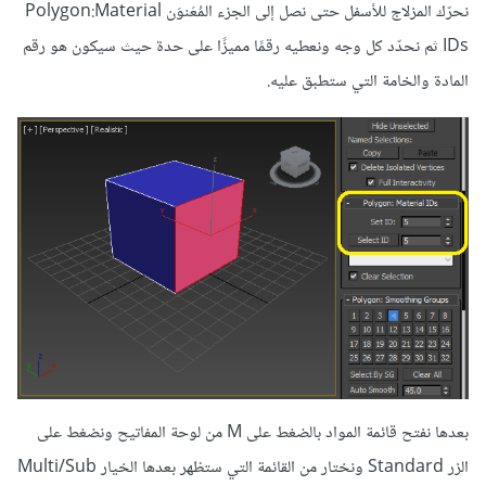
نحرّك المزلاج للأسفل حتى نصل إلى الجزء المُعَنوَن Polygon:Material
IDs ثم نحدّد كل وجه ونعطيه رقمًا مميزًا على حدة حيث سيكون هو رقم
المادة والخامة التي ستطبق عليه.
بعدها نفتح قائمة المواد بالضغط على M من لوحة المفاتيح ونضغط على
الزر Standard ونختار من القائمة التي ستظهر بعدها الخيار Multi/Sub