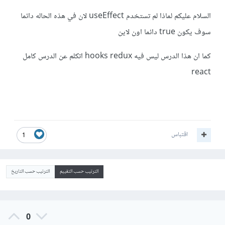
السلام عليكم لماذا لم تستخدم useEffect لان في هذه الحاله دائما
سوف يكون true دائما اون لاين
كما ان هذا الدرس ليس فيه hooks redux اتكلم عن الدرس كامل
react
اقتباس
1
الترتيب حسب التقييم
الترتيب حسب التاريخ
0