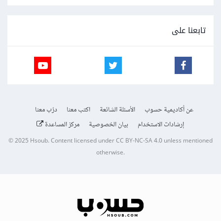
تابعنا على
عن أكاديمية حسوب
الأسئلة الشائعة
اكتب معنا
درّب معنا
إرشادات الاستخدام
بيان الخصوصية
مركز المساعدة
© 2025
Hsoub
.
Content licensed under
CC BY-NC-SA 4.0
unless mentioned
otherwise.