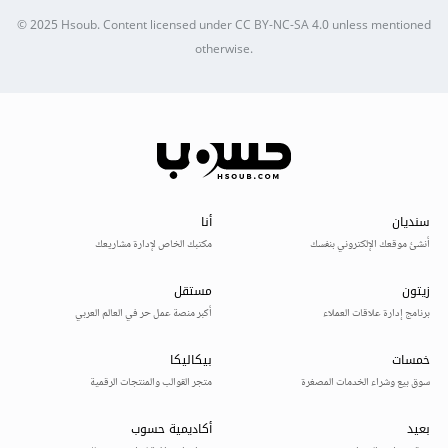
© 2025
Hsoub
.
Content licensed under
CC BY-NC-SA 4.0
unless mentioned
otherwise.