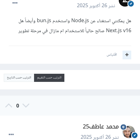
نشر
26 أكتوبر 2025
هل يمكنني استغناء عن Node.js واستخدم bun.js وأيضاً هل
Next.js v16 صالح حالياً للاستخدام ام مازال في مرحلة تطوير
اقتباس
الترتيب حسب التقييم
الترتيب حسب التاريخ
0
محمد عاطف25
نشر
26 أكتوبر 2025