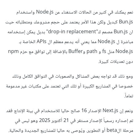
نعم يمكنك في كثير من الحالات الاستغناء عن Node.js واستخدام
Bun.js كبديل ولكن هذا الأمر يعتمد على حجم مشروعك ومتطلباته حيث
ان Bun.js مصمم ك"drop-in replacement" بديل يمكن إستخدامه
مباشرة ل Node.js مما يعني أنه يدعم معظم ال APIs الخاصة بـ
Node.js مثل fs و path وBuffer بالإضافة إلى توافق مع حزم npm
دون تعديلات كبيرة.
ومع ذلك قد تواجه بعض المشاكل والصعوبات في التوافق الكامل وذلك
خصوصا في المشاريع الكبيرة أو تلك التي تعتمد على مكتبات غير مدعومة
تماماً.
ونعم إن Next.js الإصدار 16 صالح حاليا للاستخدام في بيئة الإنتاج فقد
تم إصداره رسمياً كإصدار مستقر في 21 أكتوبر 2025 وهو ليس في
مرحلة الbeta أو التطوير. ويُوصى به حاليا للمشاريع الجديدة والحالية.