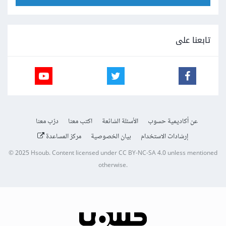
تابعنا على
عن أكاديمية حسوب
الأسئلة الشائعة
اكتب معنا
درّب معنا
إرشادات الاستخدام
بيان الخصوصية
مركز المساعدة
© 2025
Hsoub
.
Content licensed under
CC BY-NC-SA 4.0
unless mentioned
otherwise.