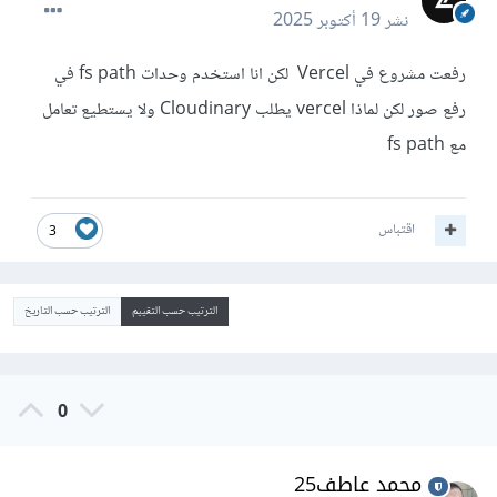
نشر
19 أكتوبر 2025
رفعت مشروع في Vercel لكن انا استخدم وحدات fs path في
رفع صور لكن لماذا vercel يطلب Cloudinary ولا يستطيع تعامل
مع fs path
اقتباس
3
الترتيب حسب التقييم
الترتيب حسب التاريخ
0
محمد عاطف25