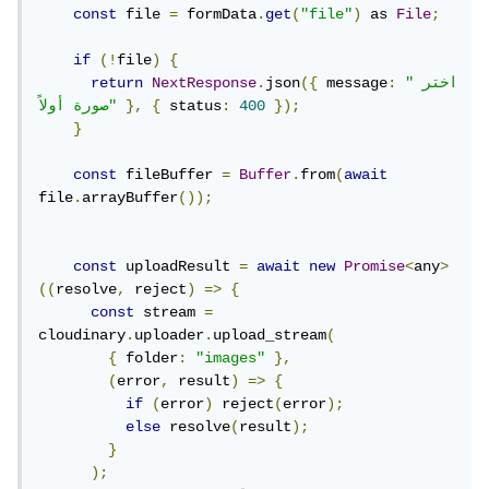
const
 file 
=
 formData
.
get
(
"file"
)
 as 
File
;
if
(!
file
)
{
"اختر 
:
 message
({
json
.
NextResponse
return
});
400
:
 status
{
},
صورة أولاً"
}
const
 fileBuffer 
=
Buffer
.
from
(
await
file
.
arrayBuffer
());
const
 uploadResult 
=
await
new
Promise
<
any
>
((
resolve
,
 reject
)
=>
{
const
 stream 
=
cloudinary
.
uploader
.
upload_stream
(
{
 folder
:
"images"
},
(
error
,
 result
)
=>
{
if
(
error
)
 reject
(
error
);
else
 resolve
(
result
);
}
);