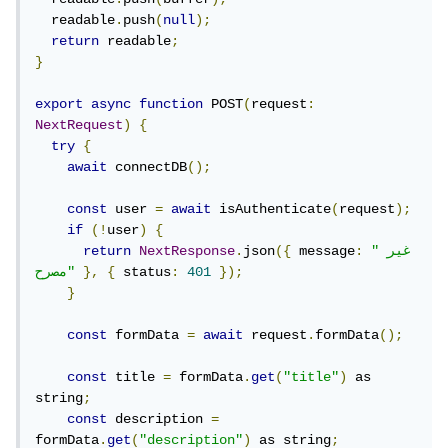
  readable
.
push
(
null
);
return
 readable
;
}
export
async
function
 POST
(
request
:
NextRequest
)
{
try
{
await
 connectDB
();
const
 user 
=
await
 isAuthenticate
(
request
);
if
(!
user
)
{
"غير 
:
 message
({
json
.
NextResponse
return
});
401
:
 status
{
},
مصرح"
}
const
 formData 
=
await
 request
.
formData
();
const
 title 
=
 formData
.
get
(
"title"
)
 as 
string
;
const
 description 
=
formData
.
get
(
"description"
)
 as string
;