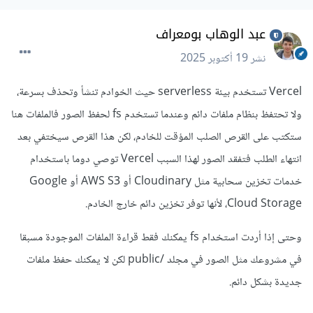
عبد الوهاب بومعراف
نشر
19 أكتوبر 2025
Vercel تستخدم بيئة serverless حيث الخوادم تنشأ وتحذف بسرعة،
ولا تحتفظ بنظام ملفات دائم وعندما تستخدم fs لحفظ الصور فالملفات هنا
ستكتب على القرص الصلب المؤقت للخادم، لكن هذا القرص سيختفي بعد
انتهاء الطلب فتفقد الصور لهذا السبب Vercel توصي دوما باستخدام
خدمات تخزين سحابية مثل Cloudinary أو AWS S3 أو Google
Cloud Storage، لأنها توفر تخزين دائم خارج الخادم.
وحتى إذا أردت استخدام fs يمكنك فقط قراءة الملفات الموجودة مسبقا
في مشروعك مثل الصور في مجلد /public لكن لا يمكنك حفظ ملفات
جديدة بشكل دائم.