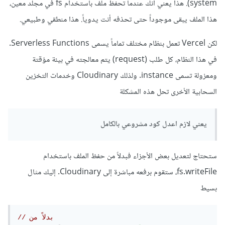
system). هذا يعني أنك عندما تحفظ ملف باستخدام fs في مجلد معين،
هذا الملف يبقى موجوداً حتى تحذفه أنت يدوياً. هذا منطقي وطبيعي.
لكن Vercel تعمل بنظام مختلف تماماً يسمى Serverless Functions.
في هذا النظام، كل طلب (request) يتم معالجته في بيئة مؤقتة
ومعزولة تسمى instance. ولذلك Cloudinary وخدمات التخزين
السحابية الأخرى تحل هذه المشكلة
يعني لازم اعدل كود مشروعي بالكامل
ستحتاج لتعديل بعض الأجزاء فبدلاً من حفظ الملف باستخدام
fs.writeFile، ستقوم برفعه مباشرة إلى Cloudinary. إليك مثال
بسيط
// بدلاً من 