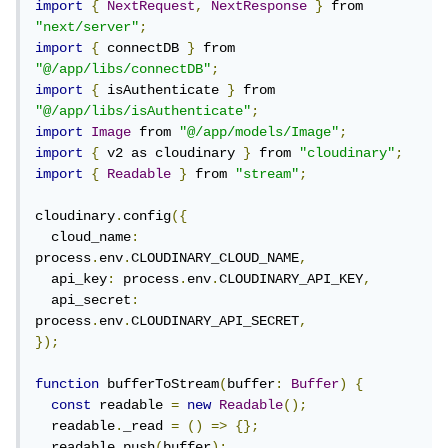
import
{
NextRequest
,
NextResponse
}
 from 
"next/server"
;
import
{
 connectDB 
}
 from 
"@/app/libs/connectDB"
;
import
{
 isAuthenticate 
}
 from 
"@/app/libs/isAuthenticate"
;
import
Image
 from 
"@/app/models/Image"
;
import
{
 v2 as cloudinary 
}
 from 
"cloudinary"
;
import
{
Readable
}
 from 
"stream"
;
cloudinary
.
config
({
  cloud_name
:
process
.
env
.
CLOUDINARY_CLOUD_NAME
,
  api_key
:
 process
.
env
.
CLOUDINARY_API_KEY
,
  api_secret
:
process
.
env
.
CLOUDINARY_API_SECRET
,
});
function
 bufferToStream
(
buffer
:
Buffer
)
{
const
 readable 
=
new
Readable
();
  readable
.
_read 
=
()
=>
{};
  readable
.
push
(
buffer
);