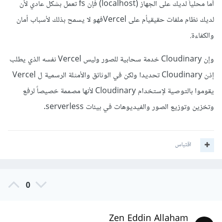
أما محلياً لديك على الجهاز (localhost) فإن fs تعمل بشكل عادي لأن
لديك نظام ملفات حقيقيأم على Vercelفهو لا يسمح بذلك لأسباب أمان
والكفاءة.
وإن Cloudinary خدمة سحابية للصور وليس Vercel نفسه الذي يطلب
إذن Cloudinary تحديدا ولكن في الوثائق والأمثلة الرسمية ل Vercel
يقوموا بالتوصية لإستخدام Cloudinary لأنها مصممة خصيصاً لرفع
وتخزين وتوزيع الصور والفيديوهات في بيئات serverless.
اقتباس
0
Zen Eddin Allaham