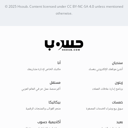
© 2025
Hsoub
.
Content licensed under
CC BY-NC-SA 4.0
unless mentioned
otherwise.