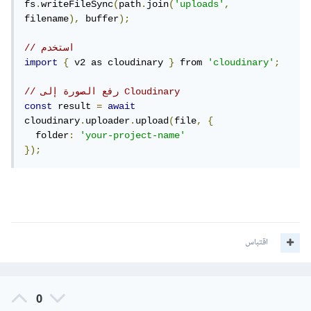
fs
.
writeFileSync
(
path
.
join
(
'uploads'
,
filename
),
 buffer
);
// استخدم 
import
{
 v2 as cloudinary 
}
 from 
'cloudinary'
;
// رفع الصورة إلى Cloudinary
const
 result 
=
await
cloudinary
.
uploader
.
upload
(
file
,
{
  folder
:
'your-project-name'
});
اقتباس
0