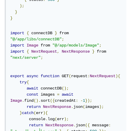
);
}
}
import
{
 connectDB 
}
 from 
"@/app/libs/connectDB"
;
import
Image
 from 
"@/app/models/Image"
;
import
{
NextRequest
,
NextResponse
}
 from 
"next/server"
;
export
async
function
 GET
(
request
:
NextRequest
){
try
{
await
 connectDB
();
const
 images 
=
await
Image
.
find
().
sort
({
createdAt
:
-
1
});
return
NextResponse
.
json
(
images
);
}
catch
(
err
){
        console
.
log
(
err
);
return
NextResponse
.
json
({
 message
: