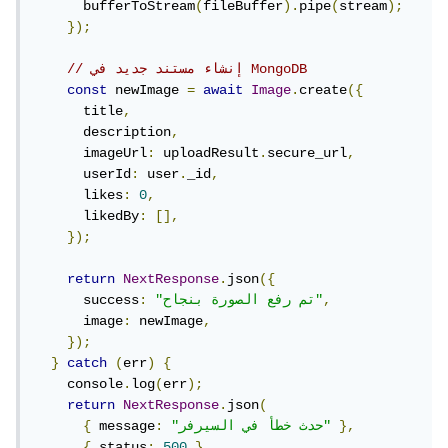
      bufferToStream
(
fileBuffer
).
pipe
(
stream
);
});
// إنشاء مستند جديد في MongoDB
const
 newImage 
=
await
Image
.
create
({
      title
,
      description
,
      imageUrl
:
 uploadResult
.
secure_url
,
      userId
:
 user
.
_id
,
      likes
:
0
,
      likedBy
:
[],
});
return
NextResponse
.
json
({
,
"تم رفع الصورة بنجاح"
:
      success
      image
:
 newImage
,
});
}
catch
(
err
)
{
    console
.
log
(
err
);
return
NextResponse
.
json
(
},
"حدث خطأ في السيرفر"
:
 message
{
{
 status
:
500
}