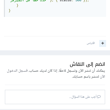
});
500
:
 status
{
},
"حدث خطأ في السيرفر"
}
}
اقتباس
انضم إلى النقاش
يمكنك أن تنشر الآن وتسجل لاحقًا. إذا كان لديك حساب،
فسجل الدخول
الآن
لتنشر باسم حسابك.
أجب على هذا السؤال...