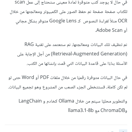
في حال لا يوجد كتب متوفرة لمادة معينى ستحتاج إلى عمل scan
للكتاب صفحة صفحة ثم حفظ الصور على الكمبيوتر ومعالجتها من خلال
OCR مثلاً لقراءة النصوص كـ Google Lens متوفر بشكل مجاني
أو Adobe Scan.
ثم تنظيف تلك البيانات ومعالجتها، ثم ستعتمد على تقنية RAG
(Retrieval-Augmented Generation) من أجل الإجابة على
الأسئلة بناءًا على قاعدة البيانات التي قمت بإنشائها من الكتب.
في حال البيانات متوفرة رقميًا من خلال ملفات PDF أو Word حتى لو
لم تكن كاملة، فستتخطى الجزء الصعب من المشروع وهو تجميع البيانات.
والتطوير محليًا سيتم من خلال Ollama كخادم و LangChain
وChromaDB مع llama3.1-8b