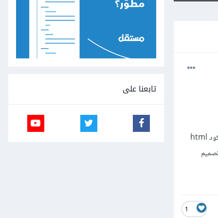
تابعنا على
مشكلتي في تطوير مواقع هي اني ما اعرف اصمم تصاميم احترافية للمواقع لكن اذا شفت تصميم figma اقدر احوله الى كود html
1