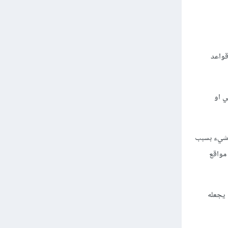
واعد
ني او
 شيء بسبب
مواقع
 يجعله