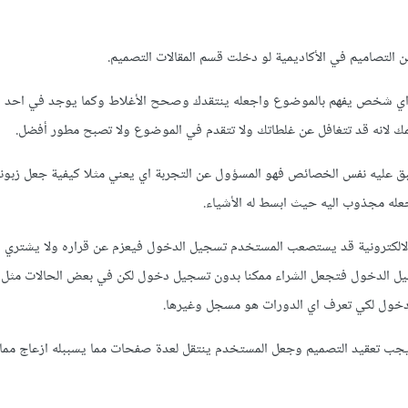
التصاميم في الأكاديمية لو دخلت قسم المقالات التصميم.
ي شخص يفهم بالموضوع واجعله ينتقدك وصحح الأغلاط وكما يوجد في احد ق
ك لانه قد تتغافل عن غلطاتك ولا تتقدم في الموضوع ولا تصبح مطور أفضل.
م ال UX أيضا تنطبق عليه نفس الخصائص فهو المسؤول عن التجربة اي يعني مثلا كيفية جعل زبو
له مجذوب اليه حيث ابسط له الأشياء.
الالكترونية قد يستصعب المستخدم تسجيل الدخول فيعزم عن قراره ولا يشتري
جيل الدخول فتجعل الشراء ممكنا بدون تسجيل دخول لكن في بعض الحالات مثل 
خول لكي تعرف اي الدورات هو مسجل وغيرها.
 يجب تعقيد التصميم وجعل المستخدم ينتقل لعدة صفحات مما يسببله ازعاج مما