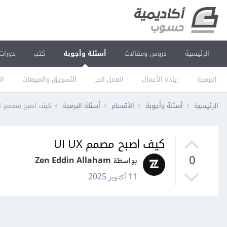
الرئيسية
دروس ومقالات
أسئلة وأجوبة
كتب
دورات
البرمجة
ريادة الأعمال
العمل الحر
التسويق والمبيعات
ال
الرئيسية
أسئلة وأجوبة
الأقسام
أسئلة البرمجة
كيف اصبح مصمم UI UX
كيف اصبح مصمم UI UX
0
بواسطة Zen Eddin Allaham
11 أكتوبر 2025