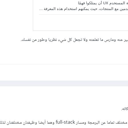
كثير عنه ومارس ما تعلمته ولا تجعل كل شيء نظريا وطور من نفسك.
اته.
أولا إن مجال ال UI و UX هو مختلف تماما عن البرمجة ومسار full-stack وهما أيضا وظي