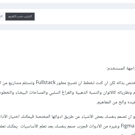
الترتيب حسب التقييم
ال
التصميم عادة يحسب كفرع مختص بذاته لكن ان كنت تخطط ان تصبح مطور ck
نظرياته كالالوان والنسبة الذهبية والفراغ السلبي والمساحات البيضاء والخطو
ده والخ من المفاهيم.
و ان تصمم بنفسك بعض الأشياء عن طريق ادواتها المختصة فيمكنك اختيار الأدا
مثل Figma , Adobephotoshop وغيره من الأدوات فجرب صمم بنفسك بعد تعلم الأساسيات يمكنك 