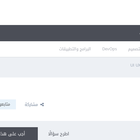
تصميم
DevOps
البرامج والتطبيقات
متابعو
مشاركة
اطرح سؤالًا
أجب على هذا 