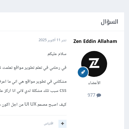
السؤال
Zen Eddin Allaham
نشر
11 أكتوبر 2025
سلام عليكم
في رحلتي في تعلم تطوير مواقع تعلمت html css وتعلمت JavaScript بشكل عميق
الأعضاء
css سبب تلك مشكلة لدي لاني انا اركز على منطق برمجي ولا اركز كثيرا ب تصاميم ف غاليا انا اعتمد على AI بتوليد كود تصميم
977
كيف اصبح مصمم UI UX من اجل اكون مطور مواقع مميز
اقتباس