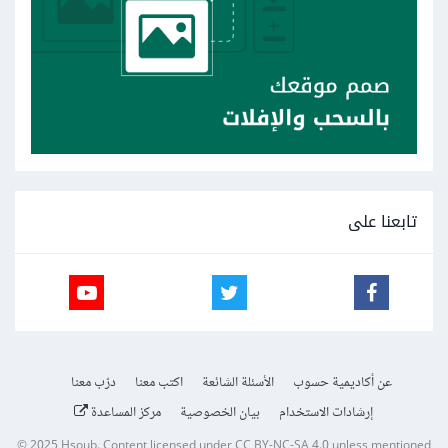
تابعنا على
عن أكاديمية حسوب
الأسئلة الشائعة
اكتب معنا
درّب معنا
إرشادات الاستخدام
بيان الخصوصية
مركز المساعدة
© 2025
Hsoub
.
Content licensed under
CC BY-NC-SA 4.0
unless mentioned