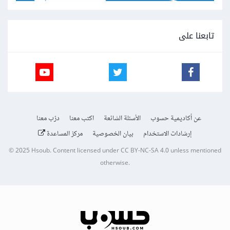
تابعنا على
عن أكاديمية حسوب
الأسئلة الشائعة
اكتب معنا
درّب معنا
إرشادات الاستخدام
بيان الخصوصية
مركز المساعدة
© 2025
Hsoub
.
Content licensed under
CC BY-NC-SA 4.0
unless mentioned
otherwise.