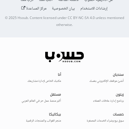
عن أكاديمية حسوب
الأسئلة الشائعة
اكتب معنا
درّب معنا
إرشادات الاستخدام
بيان الخصوصية
مركز المساعدة
© 2025
Hsoub
.
Content licensed under
CC BY-NC-SA 4.0
unless mentioned
otherwise.