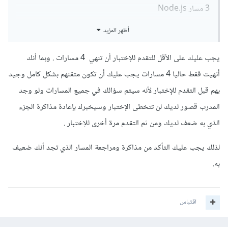
3 مسار Node.js
أظهر المزيد
4 مسار TypeScript
انااعرف اساسيات nodejs بشكل جيد لكنني ضعيف قليلاً بها اما
يجب عليك على الأقل للتقدم للإختبار أن تنهي 4 مسارات . وبما أنك
فرونت اند انا قوي بها جدأ
أنهيت فقط حاليا 4 مسارات يجب عليك أن تكون متقنهم بشكل كامل وجيد
بهم قبل التقدم للإختبار لأنه سيتم سؤالك في جميع المسارات ولو وجد
ماهي نصيحتكم
المدرب قصور لديك لن تتخطى الإختبار وسيخبرك بإعادة مذاكرة الجزء
الذي به ضعف لديك ومن ثم التقدم مرة أخرى للإختبار .
لذلك يجب عليك التأكد من مذاكرة ومراجعة المسار الذي تجد أنك ضعيف
به.
اقتباس