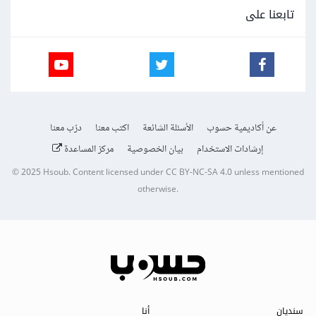
تابعنا على
عن أكاديمية حسوب
الأسئلة الشائعة
اكتب معنا
درّب معنا
إرشادات الاستخدام
بيان الخصوصية
مركز المساعدة
© 2025
Hsoub
.
Content licensed under
CC BY-NC-SA 4.0
unless mentioned
otherwise.