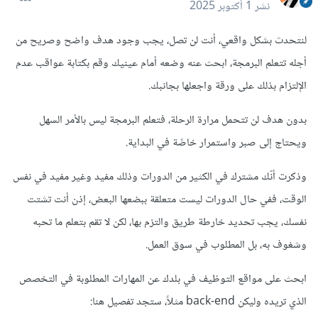
نشر
1 أكتوبر 2025
لنتحدث بشكل واقعي، أنت لن تصل، يجب وجود هدف واضح وصريح من
أجله تتعلم البرمجة، ابحث عنه وضعه أمام عينيك وقم بكتابة عواقب عدم
الإلتزام بذلك على ورقة واجعلها بجانبك.
بدون هدف لن تتحمل مرارة الرحلة، فتعلم البرمجة ليس بالأمر السهل
ويحتاج إلى صبر واستمرار خاصًة في البداية.
وذكرت أنّك مشترك في الكثير من الدورات وذلك مفيد وغير مفيد في نفس
الوقت، ففي حال الدورات ليست متعلقة ببضعها البعض، إذن أنت تشتت
نفسك، يجب تحديد خارطة طريق والتزم بها، لكن لا تقم بتعلم ما تحبه
وشغوف به، بل المطلوب في سوق العمل.
ابحث على مواقع التوظيف في بلدك عن المهارات المطلوبة في التخصص
الذي تريده وليكن back-end مثلاً، ستجد تفصيل هنا: