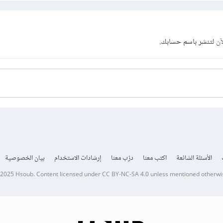
آن
لتنشر باسم حسابك.
الأسئلة الشائعة
اكتب معنا
درّب معنا
إرشادات الاستخدام
بيان الخصوصية
 2025
Hsoub
.
Content licensed under
CC BY-NC-SA 4.0
unless mentioned otherwi