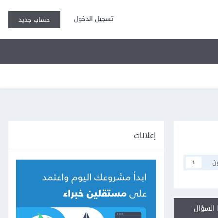
تسجيل الدخول
حساب جديد
إعلانات
ن
1
السؤال