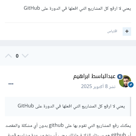
والشكل، هو أمر غير فعال، ستجد أنّ الغالب معرض أعمالهم متشابهة
يعني لا ارفع كل المشاريع التي افعلها في الدورة على GitHub
بسبب ذلك.
اقتباس
مشروع واحد كبير ذو جودة مرتفعة أفضل من 5 مشاريع بسيطة أو
متكررة، وبالطبع لا مشكلة من وضع الأعمال المتكررة في معرض
أعمالك أي مثل المشاريع التي قمت بها بالدورة، لكن انتقي منها الجيد
0
والمشاريع ذات الحجم المتوسط وليست البسيطة.
عبدالباسط ابراهيم
نشر
8 أكتوبر 2025
يعني لا ارفع كل المشاريع التي افعلها في الدورة على GitHub
يمكنك رفع المشاريع التي تقوم بها على github بدون أي مشكلة والمقصد
أن github هو سيرتك الذاتية ولذلك يجب أن يتضمن عدة مشاريع قوية