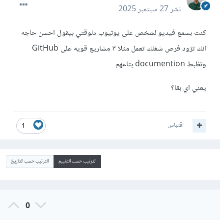
نشر
27 سبتمبر 2025
كنت بسمع فيديو لشخص على يوتيوب دلوقتي بيقول احسن حاجه
انك تزود فرص شغلك تعمل مثلا ٣ مشاريع قويه على GitHub
وتظبط documention بتاعهم
يعني اي بقا؟
اقتباس
1
الترتيب حسب التقييم
الترتيب حسب التاريخ
0