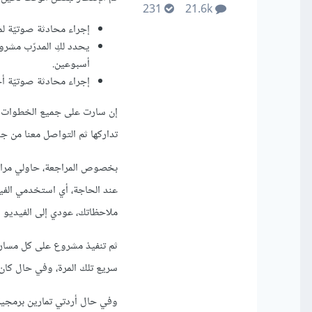
231
21.6k
إجراء محادثة صوتيّة لمدة 30 دقيقة يطرح المدرّب عليك أسئلة متعلّقة بالدورة والأمور التي ن
يحدد لكِ المدرّب مشروع
أسبوعين.
إجراء محادثة صوتيّة أخرى لمدّة 30 دقيقة يناقش بها مشروعك وما ن
إن سارت على جميع الخطوات ا
تداركها ثم التواصل معنا من جد
بخصوص المراجعة، حاولي مراجعة
عند الحاجة، أي استخدمي الف
ملاحظاتك، عودي إلى الفيديو المحد
ثم تنفيذ مشروع على كل مسار ع
سريع تلك المرة، وفي حال كا
وفي حال أردتي تمارين برمجية ست