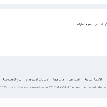
آن
لتنشر باسم حسابك.
الأسئلة الشائعة
اكتب معنا
درّب معنا
إرشادات الاستخدام
بيان الخصوصية
 2025
Hsoub
.
Content licensed under
CC BY-NC-SA 4.0
unless mentioned otherwi