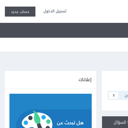
تسجيل الدخول
حساب جديد
إعلانات
ن
2
السؤال