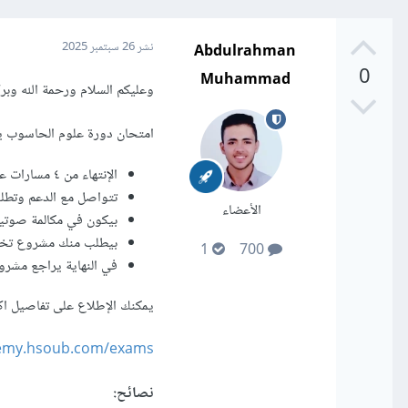
Abdulrahman
نشر
26 سبتمبر 2025
0
Muhammad
وعليكم السلام ورحمة الله وبرك
امتحان دورة علوم الحاسوب ي
الإنتهاء من ٤ مسارات على الأقل ومنفذ المشاريع ورافعها على GitHub.
تتواصل مع الدعم وتطلب
الأعضاء
بيكون في مكالمة صوتي
بيطلب منك مشروع تخرج
1
700
في النهاية يراجع مشرو
يمكنك الإطلاع على تفاصيل اكث
demy.hsoub.com/exams
نصائح: