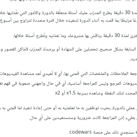
فّذتيها خلالها.
ًا مرتبطًا بما قمت به أثناء الدورة لتنفيذه خلال فترة محددة تتراوح بين أسبوع 
فذتيه وتُطرح أسئلة خلالها.
لسابقة بشكل صحيح، تحصلين على الشهادة أو يرشدك المدرّب لأماكن القصور و
يد.
 الملاحظات والملخصات التي قمتي بها، أي لا تُعيدي تُعد مشاهدة الفيديوهات با
يديوهات كمرجع وليس كمراجعة أساسية، أي في حال واجهتي صعوبة في فهم نق
د لتلك النقطة وشاهده بسرعة x1.5 أو x2
ملي بالدورة، بحيث توظفين به ما تعلمتيه به أو حتى إعادة تنفيذ لما قمتي به 
ن بطيء إذن المراجعة كانت ضرورية وستستفيدين على أي حال.
جدي ذلك على منصة codewars