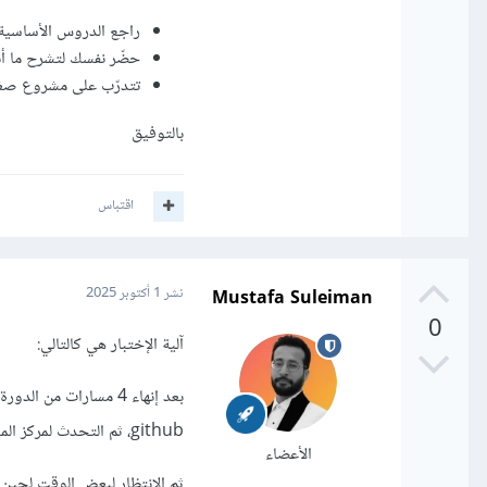
راجع الدروس الأساسية و
حضّر نفسك لتشرح ما أ
تتدرّب على مشروع صغير
بالتوفيق
اقتباس
Mustafa Suleiman
نشر
1 أكتوبر 2025
0
آلية الإختبار هي كالتالي:
بعد إنهاء 4 مسارات من
github، ثم التحدث لمركز المساعدة وإخبارهم أنك تريدين التقدم للإختبار وتوفير روابط المشاريع على github.
الأعضاء
ثم الإنتظار لبعض الوقت لحين م