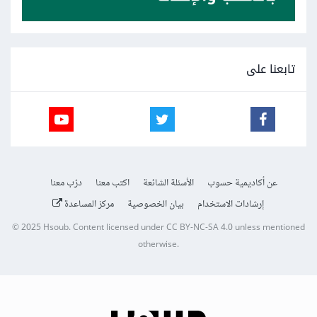
تابعنا على
عن أكاديمية حسوب
الأسئلة الشائعة
اكتب معنا
درّب معنا
إرشادات الاستخدام
بيان الخصوصية
مركز المساعدة
© 2025
Hsoub
.
Content licensed under
CC BY-NC-SA 4.0
unless mentioned
otherwise.