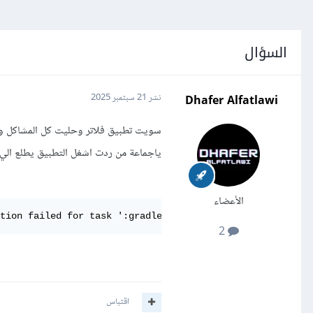
السؤال
Dhafer Alfatlawi
نشر
21 سبتمبر 2025
سويت تطبيق فلاتر وحليت كل المشاكل وث
ياجماعة من ردت اشغل التطبيق يطلع ال
الأعضاء
tion failed for task ':gradle:compileKotlin'.
2
اقتباس