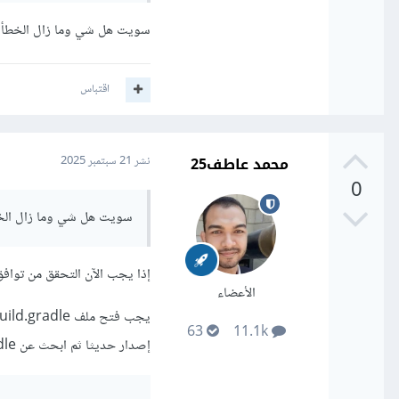
حيث الأمر الأول يحذف ملف
سويت هل شي وما زال الخطأ
إذا ظلت المشكلة بعد تنفيذ
اقتباس
محمد عاطف25
نشر
21 سبتمبر 2025
0
سويت هل شي وما زال ال
إذا يجب الآن التحقق من توافق إصدارات le
الأعضاء
63
11.1k
إصدار حديثا ثم ابحث عن classpath 'com.android.tools.build:gradle وتأكد من توافقه مثل