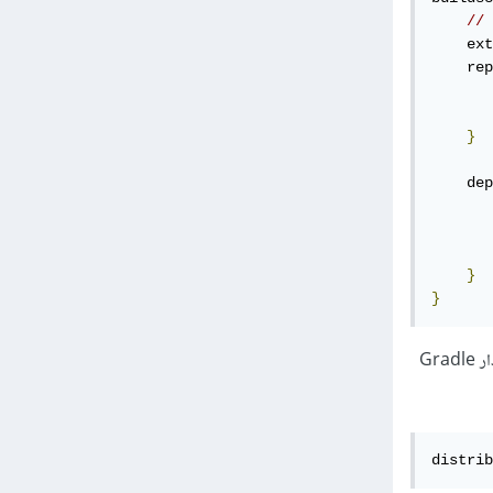
    ext
    rep
       
       
}
    dep
       
       
}
}
بعد ذلك قم بفتح ملف android/gradle/wrapper/gradle-wrapper.properties وتأكد من أن إصدار Gradle
distrib