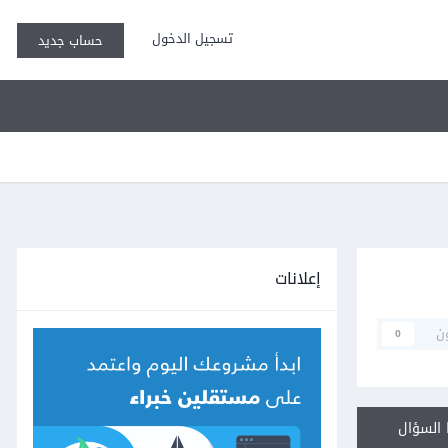
تسجيل الدخول
حساب جديد
إعلانات
ن
0
السؤال