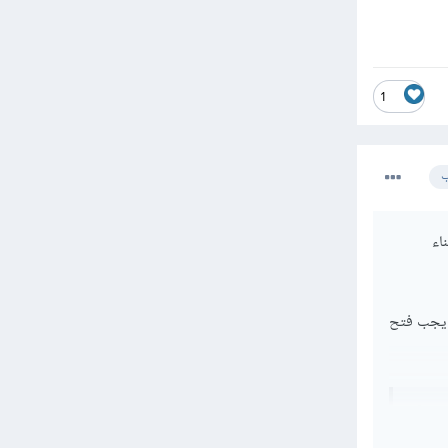
1
ب
اء
ء يجب فتح
flutt
flutt