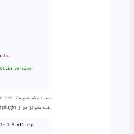
// قم بتغيير هذا
otlin_version"
نفسه متوافق مع ال plugin لديك وقم بتحديث السطر الأخير هكذا
le-7.5-all.zip