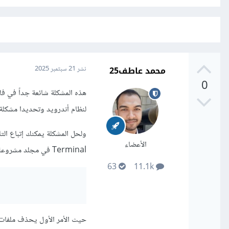
محمد عاطف25
نشر
21 سبتمبر 2025
0
هذه المشكلة شائعة جداً في فل
لنظام أندرويد وتحديدا مشكلة في ترجمة (compile) ل
ولحل المشكلة يمكنك إتباع ال
الأعضاء
Terminal في مجلد مشروعك وتنفيذ الأمرين التاليين:
63
11.1k
حيث الأمر الأول يحذف ملفات ا