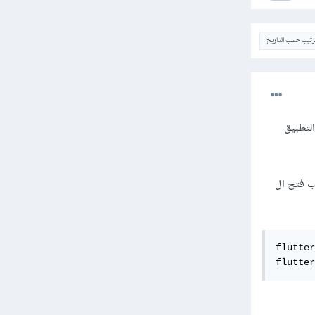
ترتيب حسب التاريخ
التطبيق
جب فتح ال
flutter
flutter