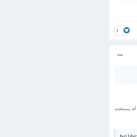
1
لسطر الذي يبدأ ب ext.kotlin_version وتأكد من أنه يستخدم
buildsc