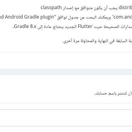
حيث الإصدار في distributionUrl يجب أن يكون متوافق مع إصدار classpath
'com.android.tools.build:gradle ويمكنك البحث عن جدول توافق " plugin
ة السابقة في النهاية والمحاولة مرة أخرى.
آن
لتنشر باسم حسابك.