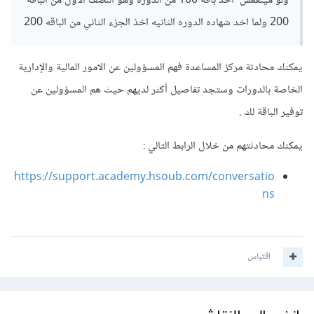
ولو مينفعش اخذ باقه 100 من الدوره وهو النصف الاول من الباقه
200 ولما اخد شهاده الدوره الثانيه اخذ الجزء الثاني من الباقه 200
يمكنك محادثة مركز المساعدة فهم المسؤولين عن الامور المالية والإدارية
الخاصة بالدورات وستجد تفاصيل أكثر لديهم حيث هم المسؤولين عن
توفير الباقة لك .
يمكنك محادثتهم من خلال الرابط التالي
:
https://support.academy.hsoub.com/conversatio
ns
اقتباس