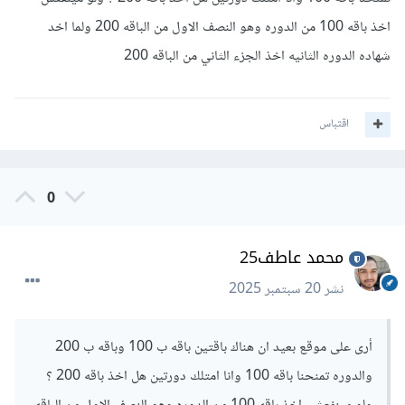
اخذ باقه 100 من الدوره وهو النصف الاول من الباقه 200 ولما اخد
ويمكنك محادثة مركز المساعدة لمساعدتك بشكل أفضل في هذا
شهاده الدوره الثانيه اخذ الجزء الثاني من الباقه 200
الموضوع حيث الأمور المالية خاصة فقط بمركز المساعدة
:
https://support.academy.hsoub.com/conver
اقتباس
sations
ويرجى الإنتظار لحين الرد عليك حيث حاليا يوجد ضغط على مركز
0
المساعدة ومن الممكن أن يتأخر الرد قليلا لهذا لا داعي للقلق.
محمد عاطف25
نشر
20 سبتمبر 2025
أرى على موقع بعيد ان هناك باقتين باقه ب 100 وباقه ب 200
والدوره تمنحنا باقه 100 وانا امتلك دورتين هل اخذ باقه 200 ؟