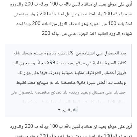
إلى نصائح عملية تساعدك على بدء مسيرتك سواء بالعمل الحر أو
أرى على موقع بعيد ان هناك باقتين باقه ب 100 وباقه ب 200 والدوره
بوظيفة.
تمنحنا باقه 100 وانا امتلك دورتين هل اخذ باقه 200 ؟ ولو مينفعش
اخذ باقه 100 من الدوره وهو النصف الاول من الباقه 200 ولما اخد
ويمكنك التواصل مع مركز المساعدة لمساعدتك في أي استفسارات:
شهاده الدوره الثانيه اخذ الجزء الثاني من الباقه 200
https://support.academy.hsoub.com/conversatio
ns
بعد الحصول على الشهادة من الأكاديمية مباشرة سيتم منحك باقة
كتابة السيرة الذاتية في موقع بعيد بقيمة 99$ مجانًا وسيجري لك
فريق أخصائي التوظيف مقابلة صوتية يتعرف فيها على مهاراتك
ويكتب لك أفضل سيرة ذاتية مخصصة لك ثم سيتابع معك لضبط
حسابك على مستقل وبعيد ويقدم لك نصائح مخصصة للحصول على
عملك الأول سواء كان في العمل الحر أو وظيفة في شركة ما .
أظهر المزيد
وبالنسبة إذا أخذت دورتين فسيتم إعطاءك باقتين لموقع بعيد
ومميزات التخرج لكل دورة أما بالنسبة إلى الوظيفة فهي ستكون
أرى على موقع بعيد ان هناك باقتين باقه ب 100 وباقه ب 200 والدوره
شاملة للدورتين .
تمنحنا باقه 100 وانا امتلك دورتين هل اخذ باقه 200 ؟ ولو مينفعش