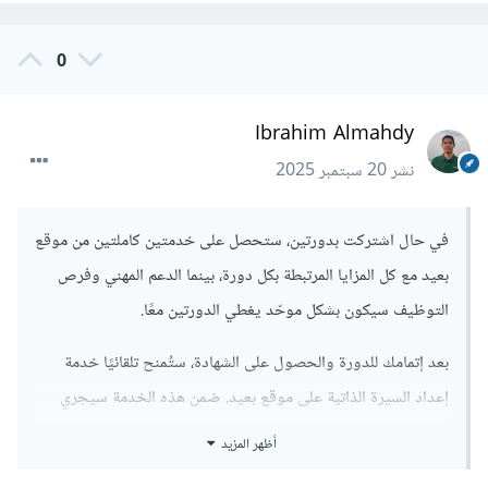
0
Ibrahim Almahdy
نشر
20 سبتمبر 2025
في حال اشتركت بدورتين، ستحصل على خدمتين كاملتين من موقع
بعيد مع كل المزايا المرتبطة بكل دورة، بينما الدعم المهني وفرص
التوظيف سيكون بشكل موحّد يغطي الدورتين معًا.
بعد إتمامك للدورة والحصول على الشهادة، ستُمنح تلقائيًا خدمة
إعداد السيرة الذاتية على موقع بعيد. ضمن هذه الخدمة سيجري
معك فريق التوظيف مقابلة قصيرة للتعرف على خبراتك ومهاراتك،
أظهر المزيد
ثم يقومون بصياغة سيرة ذاتية احترافية موجهة لك شخصيًا، إضافة