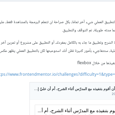
طبيق العملي شيء آخر تمامًا، بكل صراحة لن تتعلم البرمجة بالمشاهدة فقط، عل
ما مدته طويلة، ثم التوقف والتطبيق.
ة الشرح وتطبيق ما جاء به بالكامل بمفردك، أو التطبيق على مشروع أو تمرين آخر
عملية، ستتفاجيء بأمور كثيرة تظن أنك استوعبتها لكن بالتطبيق العملي يظهر عكس
ها من خلال flexbox
tps://www.frontendmentor.io/challenges?difficulty=1&type