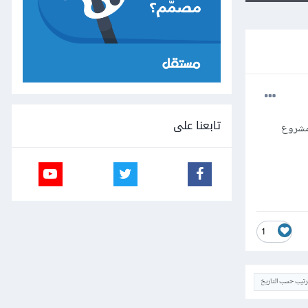
تابعنا على
ب ورائها اي كود هل اشاهد لgrid ام انشئ مشروع
1
ترتيب حسب التاريخ