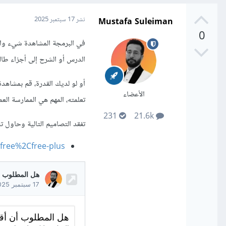
Mustafa Suleiman
نشر
17 سبتمبر 2025
0
في البرمجة المشاهدة شيء والت
الدرس أو الشرح إلى أجزاء طال
أو لو لديك القدرة، قم بمشاهد
الأعضاء
تعلمته، المهم هي الممارسة ال
231
21.6k
تفقد التصاميم التالية وحاول تنفيذ
=free%2Cfree-plus