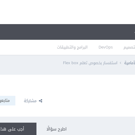
تصميم
DevOps
البرامج والتطبيقات
أمامية
استفسار بخصوص تعلم Flex box
متابعو
مشاركة
اطرح سؤالًا
أجب على هذا 