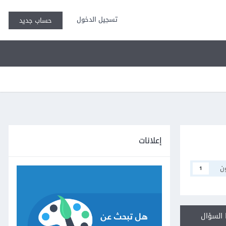
تسجيل الدخول
حساب جديد
إعلانات
ن
1
السؤال