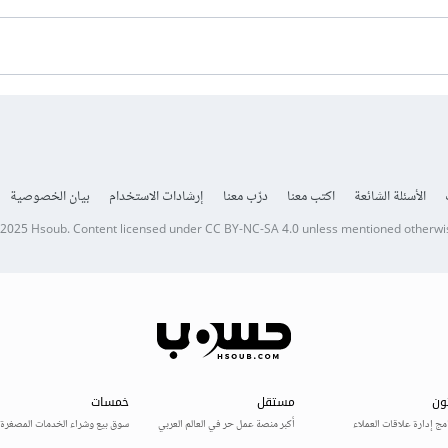
الأسئلة الشائعة
اكتب معنا
درّب معنا
إرشادات الاستخدام
بيان الخصوصية
 2025
Hsoub
.
Content licensed under
CC BY-NC-SA 4.0
unless mentioned otherwi