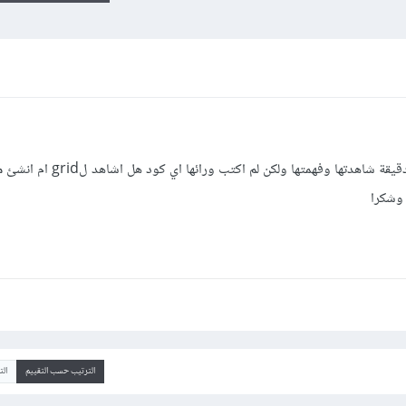
لقد درست Flex box في فديو فيه 48 دقيقة شاهدتها وفهمتها ولكن لم اكت
الترتيب حسب التقييم
ال